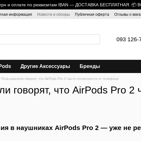
0 грн и оплате по реквизитам IBAN — ДОСТАВКА БЕСПЛАТНАЯ. 📦 
тная информация
Новости и обзоры
Публичная оферта
Отзывы о мага
093 126-
Pods
Другие Аксессуары
Бренды
Пользователи говорят, что AirPods Pro 2 часто отключается от телефона
и говорят, что AirPods Pro 2 
я в наушниках AirPods Pro 2 — уже не р