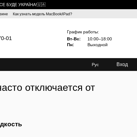
ВСЕ БУДЕ УКРАЇНА!🇺🇦
зине
Как узнать модель MacBook/iPad?
График работы:
70-01
Вт-Вс:
10:00–18:00
Пн:
Выходной
Вход
Рус
часто отключается от
едкость