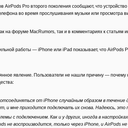
в AirPods Pro второго поколения сообщают, что устройств
телефона во время прослушивания музыки или просмотра в
к на форуме MacRumors, так и в комментариях к статьям и
льной работы — iPhone или iPad показывает, что AirPods P
янное явление. Пользователи не нашли причину — почему 
ества:
тсоединяться от iPhone случайным образом в течение д
дит, и мне приходится подключать их снова. Надеюсь, эт
лемы с подключением. Как и у других, иногда в настройка
rPods не воспроизводится, только через iPhone, и AirPod