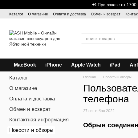
Перейти к основному контенту
📲 При заказе от 170
Каталог
О магазине
Оплата и доставка
Обмен и возврат
Контак
Дисконтная программа
ASH - Оптовая торговля
MacBook
iPhone
Apple Watch
iPad
Air
Каталог
Главная
Новости и обзоры
Пользовател
О магазине
телефона
Оплата и доставка
Обмен и возврат
27 сентября 2022
Контактная информация
Обрыв соединени
Новости и обзоры