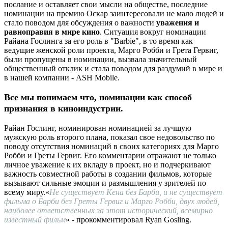
послание и оставляет свои мысли на обществе, последние
номинации на премию Оскар заинтересовали не мало людей и
стало поводом для обсуждения о важности
уважения и
равноправия в мире кино
. Ситуация вокруг номинации
Райана Гослинга за его роль в "Barbie", в то время как
ведущие женской роли проекта, Марго Робби и Грета Гервиг,
были пропущены в номинации, вызвала значительный
общественный отклик и стала поводом для раздумий в мире и
в нашей компании - ASH Mobile.
Все мы понимаем что, номинации как способ
признания в киноиндустрии.
Райан Гослинг, номинирован номинацией за лучшую
мужскую роль второго плана, показал свое недовольство по
поводу отсутствия номинаций в своих категориях для Марго
Робби и Греты Гервиг. Его комментарии отражают не только
личное уважение к их вкладу в проект, но и подчеркивают
важность совместной работы в создании фильмов, которые
вызывают сильные эмоции и размышления у зрителей по
всему миру.«
Не существует Кена без Барби, и не существует
фильма о Барби без Греты Гервиг и Марго Робби, двух людей,
наиболее ответственных за этот исторический, всемирно
известный фильм
» - прокомментировал Ryan Gosling.