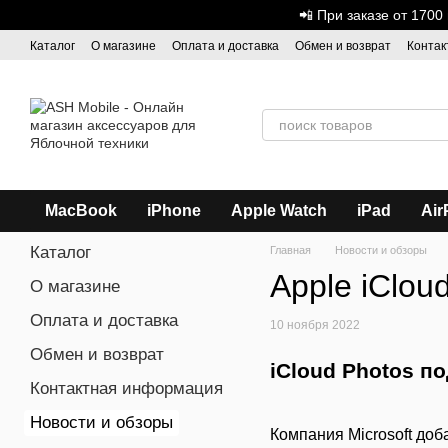
Перейти к основному контенту
📲 При заказе от 170
Каталог
О магазине
Оплата и доставка
Обмен и возврат
Контак
Дисконтная программа
ASH - Оптовая торговля
MacBook
iPhone
Apple Watch
iPad
Air
Каталог
Главная
Новости и обзоры
Apple iClou
О магазине
Оплата и доставка
10 ноября 2022
Обмен и возврат
iCloud Photos п
Контактная информация
Новости и обзоры
Компания Microsoft доб