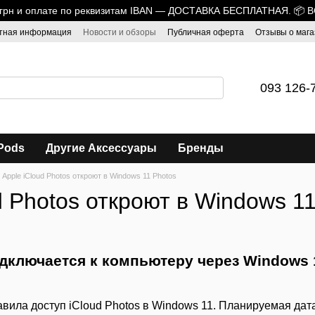
0 грн и оплате по реквизитам IBAN — ДОСТАВКА БЕСПЛАТНАЯ. 📦 
тная информация
Новости и обзоры
Публичная оферта
Отзывы о мага
093 126-
Pods
Другие Аксессуары
Бренды
Apple iCloud Photos откроют в Windows 11 Photos
d Photos откроют в Windows 1
одключается к компьютеру через Windows 
авила доступ iCloud Photos в Windows 11. Планируемая дат