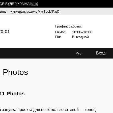
ВСЕ БУДЕ УКРАЇНА!🇺🇦
зине
Как узнать модель MacBook/iPad?
График работы:
70-01
Вт-Вс:
10:00–18:00
Пн:
Выходной
Вход
Рус
1 Photos
11 Photos
а запуска проекта для всех пользователей — конец