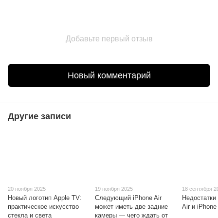
Добавьте первый отзыв
Новый комментарий
Другие записи
20 ноября 2025
19 ноября 2025
18 сентября 2
Новый логотип Apple TV:
Следующий iPhone Air
Недостатки
практическое искусство
может иметь две задние
Air и iPhone
стекла и света
камеры — чего ждать от