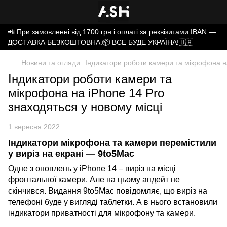
📲 При замовленні від 1700 грн і оплаті за реквізитами IBAN —
ДОСТАВКА БЕЗКОШТОВНА.📦 ВСЕ БУДЕ УКРАЇНА!🇺🇦
Новини та огляди
Індикатори роботи камери та мікрофона на
Індикатори роботи камери та
мікрофона на iPhone 14 Pro
знаходяться у новому місці
1 вересня 2022
Індикатори мікрофона та камери перемістили
у виріз на екрані — 9to5Mac
Одне з оновлень у iPhone 14 – виріз на місці
фронтальної камери. Але на цьому апдейт не
скінчився. Видання 9to5Mac повідомляє, що виріз на
телефоні буде у вигляді таблетки. А в нього встановили
індикатори приватності для мікрофону та камери.