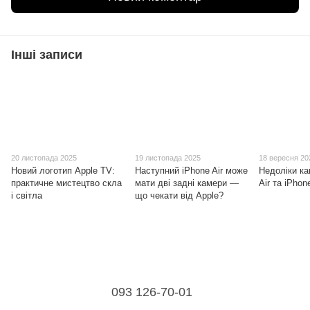
Інші записи
20 листопада 2025
19 листопада 2025
18 вересня 20
Новий логотип Apple TV:
Наступний iPhone Air може
Недоліки ка
практичне мистецтво скла
мати дві задні камери —
Air та iPhon
і світла
що чекати від Apple?
093 126-70-01