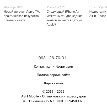
20 ноября 2025
19 ноября 2025
18 сентября 2
Новый логотип Apple TV:
Следующий iPhone Air
Недостатки
практическое искусство
может иметь две задние
Air и iPhone
стекла и света
камеры — чего ждать от
Apple?
093 126-70-01
Контактная информация
Полная версия сайта
Карта сайта
© 2017—2026
ASH Mobile - Online магазин аксессуаров
ФЛП Тимошенко А.О. ИНН 3594509976