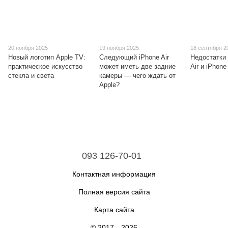
20 ноября 2025
19 ноября 2025
18 сентября 2
Новый логотип Apple TV:
Следующий iPhone Air
Недостатки
практическое искусство
может иметь две задние
Air и iPhone
стекла и света
камеры — чего ждать от
Apple?
093 126-70-01
Контактная информация
Полная версия сайта
Карта сайта
© 2017—2026