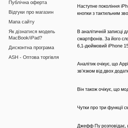
Публічна оферта
Наступне покоління iPho
Відгуки про магазин
кнопки з тактильним зв
Мапа сайту
Як дізнатися модель
В аналітичній записці дл
MacBook/iPad?
смартфонів. За його сл
6,1-дюймовий iPhone 15
Дисконтна програма
ASH - Оптова торгівля
Аналітик очікує, що Ap
зв'язком від двох додат
Він також очікує, що м
Чутки про три функції с
Джефф Пу розповідає, щ