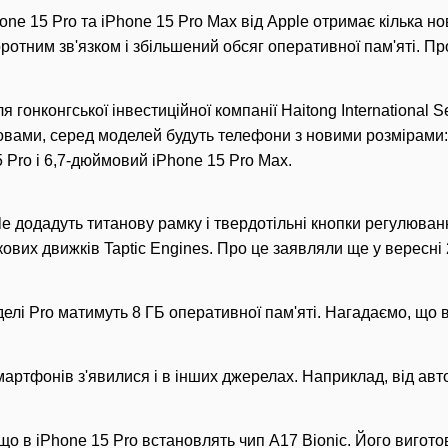
ne 15 Pro та iPhone 15 Pro Max від Apple отримає кілька но
оротним зв'язком і збільшений обсяг оперативної пам'яті. П
я гонконгської інвестиційної компанії Haitong International 
овами, серед моделей будуть телефони з новими розмірами:
 Pro і 6,7-дюймовий iPhone 15 Pro Max.
ple додадуть титанову рамку і твердотільні кнопки регулюва
кових движків Taptic Engines. Про це заявляли ще у вересні
оделі Pro матимуть 8 ГБ оперативної пам'яті. Нагадаємо, що
мартфонів з'явилися і в інших джерелах. Наприклад, від авт
о в iPhone 15 Pro встановлять чип A17 Bionic. Його вигото