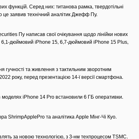
вих функцій. Серед них: титанова рамка, твердотільні
ро це заявив технічний аналітик Джефф Пу.
Securities Пу написав свої очікування щодо лінійки нових
 6,1-дюймовий iPhone 15, 6,7-дюймовий iPhone 15 Plus,
ння гучності та живлення з тактильним зворотним
 2022 року, перед презентацією 14-ї версії смартфона.
 в моделях iPhone 14 Pro встановили 6 ГБ оперативки.
ора ShrimpApplePro та аналітика Apple Мінг-Чі Куо.
влять за новою технологією, з 3-нм техпроцесом TSMC.