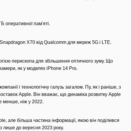
 ГБ оперативної пам'яті.
 Snapdragon X70 від Qualcomm для мереж 5G і LTE.
логією перископа для збільшення оптичного зуму. Що
 камери, як у моделях iPhone 14 Pro.
панії і технологічну галузь загалом. Пу, як і раніше, з
поставок Apple. Він вважає, що динаміка розвитку Apple
е менше, ніж у 2022.
e, але більша частина інформації, якою він поділився
о лише до вересня 2023 року.