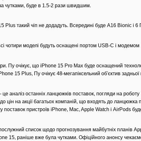
за чутками, буде в 1.5-2 рази швидшим.
15 Plus такий чіп не додадуть. Всередині буде A16 Bionic і 6
всі чотири моделі будуть оснащені портом USB-C і модемом
ери. Пу очікує, що iPhone 15 Pro Max буде оснащений техно
iPhone 15 Plus, Пу очікує 48-мегапіксельний об'єктив задньої
це аналіз останніх ланцюжків поставок, погляди на роботу ком
до цін на акції багатьох компаній, що входять до ланцюжка 
ку поставок пристроїв iPhone, Mac, Apple Watch і AirPods буд
ослужний список щодо прогнозування майбутніх планів Appl
hone 15, раніше вже була чутками. Офіційного анонсу чекаєм