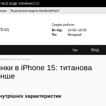
 ВСЕ БУДЕ УКРАЇНА!🇺🇦
газин
Як дізнатися модель MacBook/iPad?
Графік роботи:
70-01
Вт-Нд:
10:00–18:00
Пн:
Вихідний
Вхід
Укр
перативна пам'ять та інше
нки в iPhone 15: титанова
інше
внутрішніх характеристик