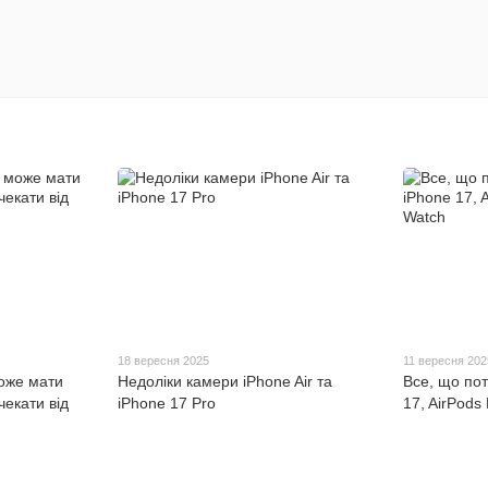
18 вересня 2025
11 вересня 202
може мати
Недоліки камери iPhone Air та
Все, що пот
чекати від
iPhone 17 Pro
17, AirPods 