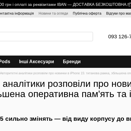
1700 грн і оплаті за реквізитами IBAN — ДОСТАВКА БЕЗКОШТОВНА.
онтактна інформація
Новини та огляди
Публічна оферта
Відгуки про ма
093 126-
Pods
Інші Аксесуари
Бренди
Авторитетні аналітики розповіли про новинки в iPhone 15: титанова рамка, збільшена о
 аналітики розповіли про нови
ьшена оперативна пам'ять та 
15 сильно змінять — від виду корпусу до 