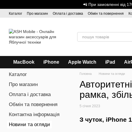
Перейти до основного контенту
📲 При замовленні від 
Каталог
Про магазин
Оплата і доставка
Обмін та повернення
К
Дисконтна програма
ASH - Оптова торгівля
MacBook
iPhone
Apple Watch
iPad
Air
Каталог
Головна
Новини та огляди
Авторитетні
Про магазин
рамка, збіл
Оплата і доставка
Обмін та повернення
5 січня 2023
Контактна інформація
З чуток, iPhone 
Новини та огляди