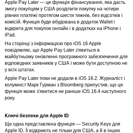
Apple Pay Later — це функція фінансування, яка дасть
змогу покупцям у США розділити покупку на чотири
рівних платежі протягом шести тижнів, без відсотків і
комісій. Функція буде вбудована в додаток Wallet і
відкрита для покупок онлайн і в додатках на iPhone і
iPad.
На сторінці з інформацією про iOS 16 Apple
повідомляє, що Apple Pay Later з'явиться в
майбутньому оновленні програмного забезпечення для
відповідних заявників у США і може бути доступною не
у всіх штатах.
Apple Pay Later поки не додали в iOS 16.2. Журналіст і
колумніст Марк Гурман з Bloomberg припустив, що ця
функція може з'явитися не раніше iOS 16.4 наступного
року.
Ключі безпеки для Apple ID
Ще одна представлена функція — Security Keys для
Apple ID. Її відкриють не тільки для США, а й в інших