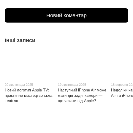
Новий коментар
Інші записи
20 листопада 2025
19 листопада 2025
18 вересня 20
Новий логотип Apple TV:
Наступний iPhone Air може
Недоліки ка
практичне мистецтво скла
мати дві задні камери —
Air та iPhon
і світла
що чекати від Apple?