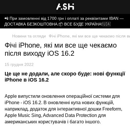
📲 При замовленні від 1700 грн і оплаті за реквізитами IBAN —
ДОСТАВКА БЕЗКОШТОВНА.📦 ВСЕ БУДЕ УКРАЇНА!🇺🇦
Новини та огляди
Фічі iPhone, які ми все ще чекаємо після в
Фічі iPhone, які ми все ще чекаємо
після виходу iOS 16.2
15 грудня 2022
Це ще не додали, але скоро буде: нові функції
iPhone в iOS 16.2
Apple випустили оновлення операційної системи для
iPhone - iOS 16.2. В оновленні купа нових функцій,
наприклад, додаток для інтерактивної дошки Freeform,
Apple Music Sing, Advanced Data Protection для
американських користувачів і багато іншого.