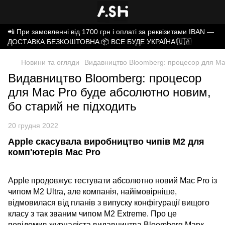
📲 При замовленні від 1700 грн і оплаті за реквізитами IBAN —
ДОСТАВКА БЕЗКОШТОВНА.📦 ВСЕ БУДЕ УКРАЇНА!🇺🇦
Новини та огляди
Видавництво Bloomberg: процесор для Mac
Видавництво Bloomberg: процесор
для Mac Pro буде абсолютно новим,
бо старий не підходить
20 грудня 2022
Apple скасувала виробництво чипів M2 для
комп'ютерів Mac Pro
Apple продовжує тестувати абсолютно новий Mac Pro із
чипом M2 Ultra, але компанія, найімовірніше,
відмовилася від планів з випуску конфігурації вищого
класу з так званим чипом M2 Extreme. Про це
повідомив журналіста видавництва Bloomberg Марк