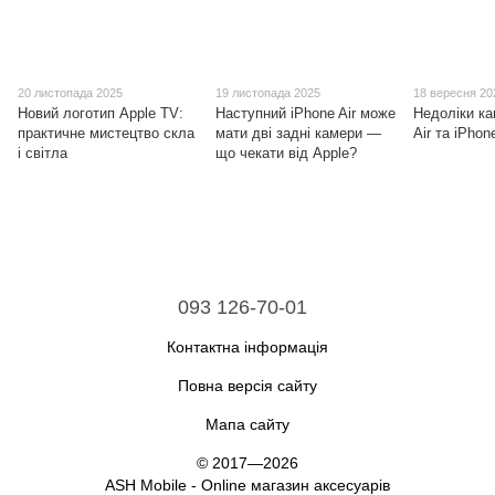
20 листопада 2025
19 листопада 2025
18 вересня 20
Новий логотип Apple TV:
Наступний iPhone Air може
Недоліки ка
практичне мистецтво скла
мати дві задні камери —
Air та iPhon
і світла
що чекати від Apple?
093 126-70-01
Контактна інформація
Повна версія сайту
Мапа сайту
© 2017—2026
ASH Mobile - Online магазин аксесуарів