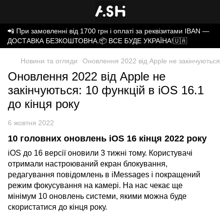
📲 При замовленні від 1700 грн і оплаті за реквізитами IBAN —
ДОСТАВКА БЕЗКОШТОВНА.📦 ВСЕ БУДЕ УКРАЇНА!🇺🇦
Новини та огляди
Оновлення 2022 від Apple не закінчуються:
Оновлення 2022 від Apple не
закінчуються: 10 функцій в iOS 16.1
до кінця року
6 жовтня 2022
10 головних оновлень iOS 16 кінця 2022 року
iOS до 16 версії оновили 3 тижні тому. Користувачі
отримали настроюваний екран блокування,
редагування повідомлень в iMessages і покращений
режим фокусування на камері. На нас чекає ще
мінімум 10 оновлень системи, якими можна буде
скористатися до кінця року.