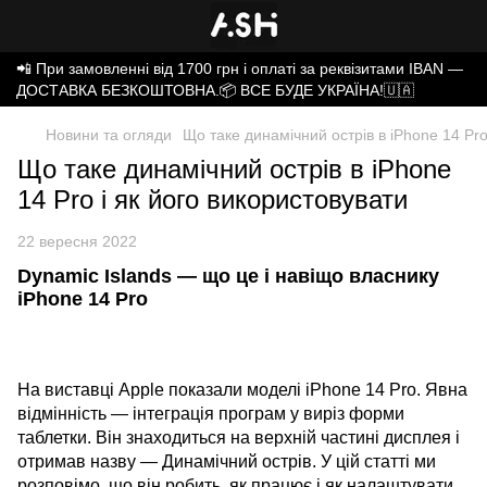
📲 При замовленні від 1700 грн і оплаті за реквізитами IBAN —
ДОСТАВКА БЕЗКОШТОВНА.📦 ВСЕ БУДЕ УКРАЇНА!🇺🇦
Новини та огляди
Що таке динамічний острів в iPhone 14 Pro
Що таке динамічний острів в iPhone
14 Pro і як його використовувати
22 вересня 2022
Dynamic Islands — що це і навіщо власнику
iPhone 14 Pro
На виставці Apple показали моделі iPhone 14 Pro. Явна
відмінність — інтеграція програм у виріз форми
таблетки. Він знаходиться на верхній частині дисплея і
отримав назву — Динамічний острів. У цій статті ми
розповімо, що він робить, як працює і як налаштувати.