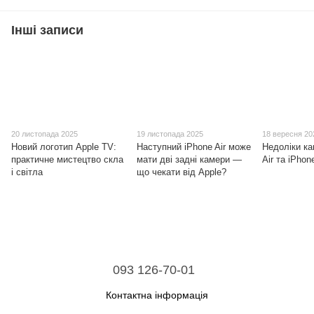
Інші записи
20 листопада 2025
19 листопада 2025
18 вересня 20
Новий логотип Apple TV:
Наступний iPhone Air може
Недоліки ка
практичне мистецтво скла
мати дві задні камери —
Air та iPhon
і світла
що чекати від Apple?
093 126-70-01
Контактна інформація