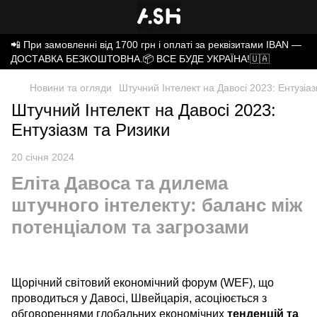
📲 При замовленні від 1700 грн і оплаті за реквізитами IBAN —
ДОСТАВКА БЕЗКОШТОВНА.📦 ВСЕ БУДЕ УКРАЇНА!🇺🇦
Новини та огляди
Штучний Інтелект на Давосі 2023: Ентузіаз
Штучний Інтелект на Давосі 2023:
Ентузіазм та Ризики
20 січня 2024
Еліта Давоса та дилема
штучного інтелекту: баланс між
потенціалом та загрозами
Щорічний світовий економічний форум (WEF), що
проводиться у Давосі, Швейцарія, асоціюється з
обговореннями глобальних економічних
тенденцій та