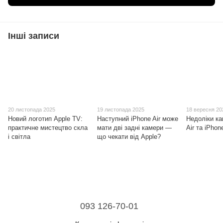
Інші записи
20 листопада 2025
19 листопада 2025
18 вересня 20
Новий логотип Apple TV:
Наступний iPhone Air може
Недоліки ка
практичне мистецтво скла
мати дві задні камери —
Air та iPhon
і світла
що чекати від Apple?
093 126-70-01