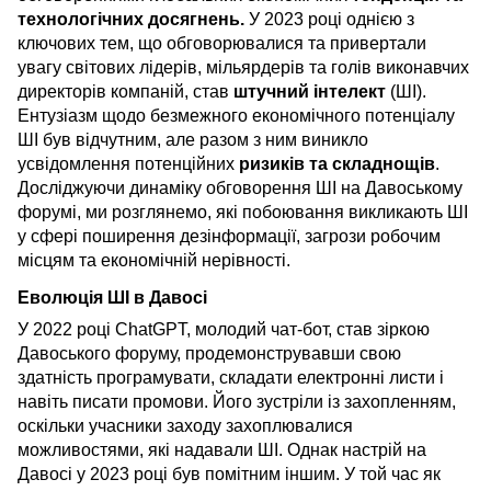
технологічних досягнень.
У 2023 році однією з
ключових тем, що обговорювалися та привертали
увагу світових лідерів, мільярдерів та голів виконавчих
директорів компаній, став
штучний інтелект
(ШІ).
Ентузіазм щодо безмежного економічного потенціалу
ШІ був відчутним, але разом з ним виникло
усвідомлення потенційних
ризиків та складнощів
.
Досліджуючи динаміку обговорення ШІ на Давоському
форумі, ми розглянемо, які побоювання викликають ШІ
у сфері поширення дезінформації, загрози робочим
місцям та економічній нерівності.
Еволюція ШІ в Давосі
У 2022 році ChatGPT, молодий чат-бот, став зіркою
Давоського форуму, продемонструвавши свою
здатність програмувати, складати електронні листи і
навіть писати промови. Його зустріли із захопленням,
оскільки учасники заходу захоплювалися
можливостями, які надавали ШІ. Однак настрій на
Давосі у 2023 році був помітним іншим. У той час як