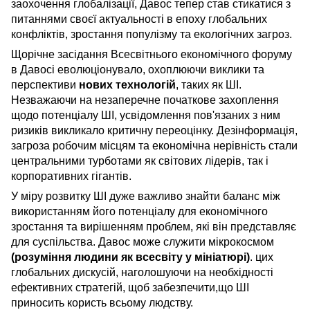
заохочення глобалізації, Давос тепер став стикатися з
питаннями своєї актуальності в епоху глобальних
конфліктів, зростання популізму та екологічних загроз.
Щорічне засідання Всесвітнього економічного форуму
в Давосі еволюціонувало, охоплюючи виклики та
перспективи
нових технологій
, таких як ШІ.
Незважаючи на незаперечне початкове захоплення
щодо потенціалу ШІ, усвідомлення пов'язаних з ним
ризиків викликало критичну переоцінку. Дезінформація,
загроза робочим місцям та економічна нерівність стали
центральними турботами як світових лідерів, так і
корпоративних гігантів.
У міру розвитку ШІ дуже важливо знайти баланс між
використанням його потенціалу для економічного
зростання та вирішенням проблем, які він представляє
для суспільства. Давос може служити мікрокосмом
(розуміння людини як всесвіту у мініатюрі)
. цих
глобальних дискусій, наголошуючи на необхідності
ефективних стратегій, щоб забезпечити,що ШІ
приносить користь всьому людству.