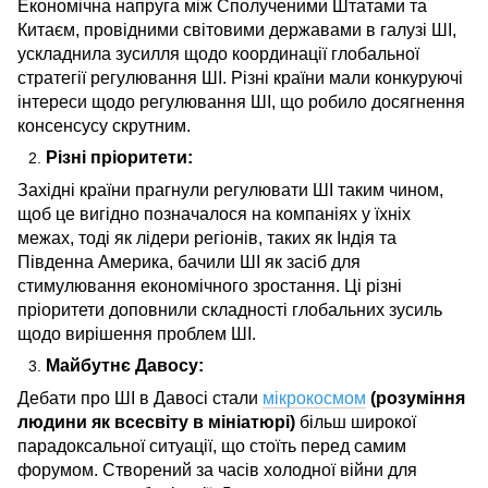
Економічна напруга між Сполученими Штатами та
Китаєм, провідними світовими державами в галузі ШІ,
ускладнила зусилля щодо координації глобальної
стратегії регулювання ШІ. Різні країни мали конкуруючі
інтереси щодо регулювання ШІ, що робило досягнення
консенсусу скрутним.
Різні пріоритети:
Західні країни прагнули регулювати ШІ таким чином,
щоб це вигідно позначалося на компаніях у їхніх
межах, тоді як лідери регіонів, таких як Індія та
Південна Америка, бачили ШІ як засіб для
стимулювання економічного зростання. Ці різні
пріоритети доповнили складності глобальних зусиль
щодо вирішення проблем ШІ.
Майбутнє Давосу:
Дебати про ШІ в Давосі стали
мікрокосмом
(розуміння
людини як всесвіту в мініатюрі)
більш широкої
парадоксальної ситуації, що стоїть перед самим
форумом. Створений за часів холодної війни для