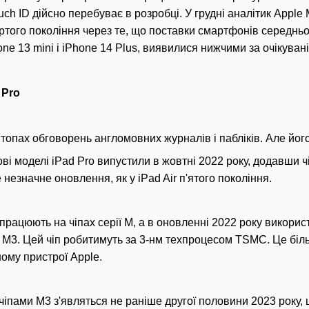
ch ID дійсно перебуває в розробці. У грудні аналітик Apple
ртого покоління через те, що поставки смартфонів середньог
one 13 mini і iPhone 14 Plus, виявилися нижчими за очікувані
 Pro
у топах обговорень англомовних журналів і пабліків. Але йо
ові моделі iPad Pro випустили в жовтні 2022 року, додавши чі
 незначне оновлення, як у iPad Air п'ятого покоління.
 працюють на чіпах серії M, а в оновленні 2022 року викори
іп M3. Цей чіп робитимуть за 3-нм техпроцесом TSMC. Це біл
ому пристрої Apple.
 чіпами M3 з'являться не раніше другої половини 2023 року,