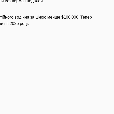
я без керма і педалей.
ійного водіння за ціною менше $100 000. Тепер
 і в 2025 році.