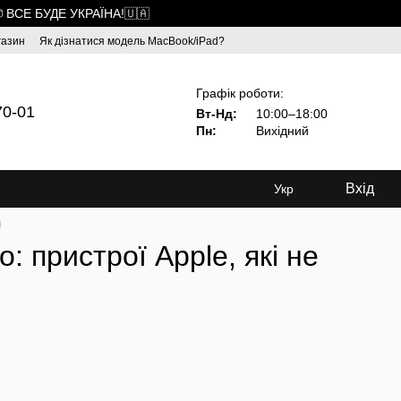
 ВСЕ БУДЕ УКРАЇНА!🇺🇦
газин
Як дізнатися модель MacBook/iPad?
Графік роботи:
70-01
Вт-Нд:
10:00–18:00
Пн:
Вихідний
Вхід
Укр
і
: пристрої Apple, які не