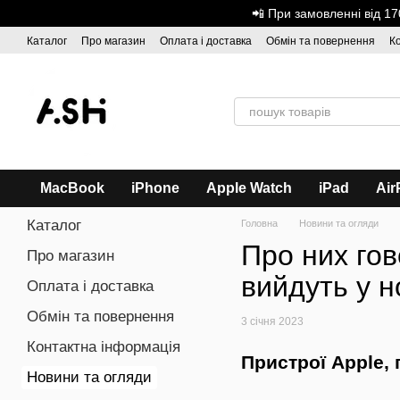
Перейти до основного контенту
📲 При замовленні від 
Каталог
Про магазин
Оплата і доставка
Обмін та повернення
К
Дисконтна програма
ASH - Оптова торгівля
MacBook
iPhone
Apple Watch
iPad
Air
Каталог
Головна
Новини та огляди
Про них гов
Про магазин
вийдуть у н
Оплата і доставка
Обмін та повернення
3 січня 2023
Контактна інформація
Пристрої Apple, 
Новини та огляди