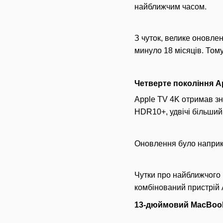
найближчим часом.
З чуток, велике оновле
минуло 18 місяців. Том
Четверте покоління A
Apple TV 4K отримав зн
HDR10+, удвічі більший 
Оновлення було наприкі
Чутки про найближчого 
комбінований пристрій 
13-дюймовий MacBook