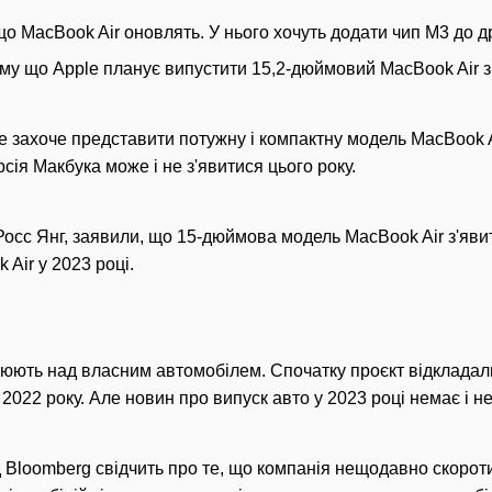
 що MacBook Air оновлять. У нього хочуть додати чип М3 до 
му що Apple планує випустити 15,2-дюймовий MacBook Air з 
захоче представити потужну і компактну модель MacBook Air
сія Макбука може і не з'явитися цього року.
 Росс Янг, заявили, що 15-дюймова модель MacBook Air з'явит
 Air у 2023 році.
цюють над власним автомобілем. Спочатку проєкт відкладали
022 року. Але новин про випуск авто у 2023 році немає і не
 Bloomberg свідчить про те, що компанія нещодавно скороти