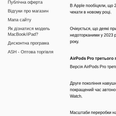
Публічна оферта
В Apple пообіцяли, що 
Відгуки про магазин
чекати в новому році.
Мапа сайту
Як дізнатися модель
Очікується, що деякі пр
MacBook/iPad?
недоторканими у 2023 р
року.
Дисконтна програма
ASH - Оптова торгівля
AirPods Pro третього 
Версія AirPods Pro трет
Друге покоління навушн
покращений час автоном
Watch.
Масштаби переробки нав