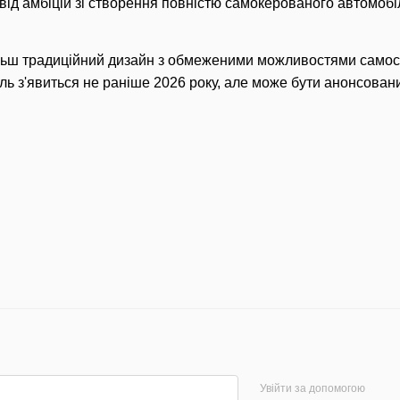
від амбіцій зі створення повністю самокерованого автомобіл
льш традиційний дизайн з обмеженими можливостями самост
ль з'явиться не раніше 2026 року, але може бути анонсований
Увійти за допомогою