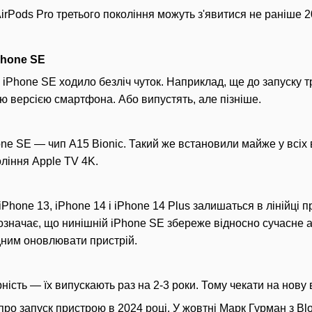
irPods Pro третього покоління можуть з'явитися не раніше 2
Phone SE
iPhone SE ходило безліч чуток. Наприклад, ще до запуску тр
єю версією смартфона. Або випустять, але пізніше.
ne SE — чип A15 Bionic. Такий же встановили майже у всіх в
коління Apple TV 4K.
Phone 13, iPhone 14 і iPhone 14 Plus залишаться в лінійці пр
означає, що нинішній iPhone SE збереже відносно сучасне 
дним оновлювати пристрій.
ність — їх випускають раз на 2-3 роки. Тому чекати на нову
 про запуск пристрою в 2024 році. У жовтні Марк Гурман з B