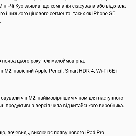
 Мінг-Чі Куо заявив, що компанія скасувала або відклала
о і низького цінового сегмента, таких як iPhone SE
.
го поява цього року теж малоймовірна.
п M2, навісний Apple Pencil, Smart HDR 4, Wi-Fi 6E і
стовували чіп M2, найімовірнішим чіпом для наступного
ьш продуктивна версія чипа від китайського виробника.
 що, вочевидь, виключає появу нового iPad Pro