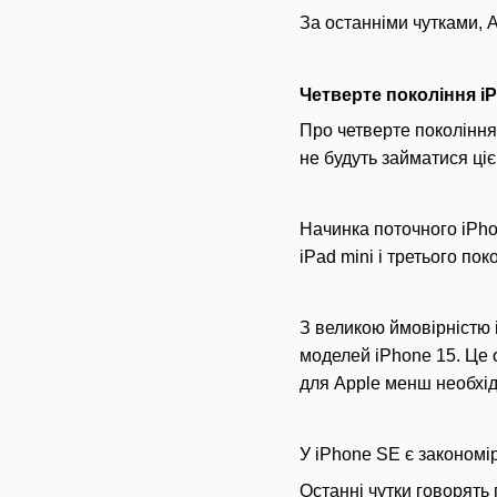
За останніми чутками, A
Четверте покоління i
Про четверте покоління 
не будуть займатися ці
Начинка поточного iPho
iPad mini і третього по
З великою ймовірністю i
моделей iPhone 15. Це 
для Apple менш необхі
У iPhone SE є закономір
Останні чутки говорять