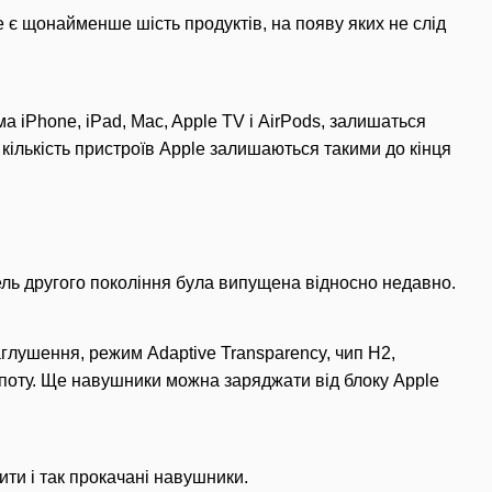
е є щонайменше шість продуктів, на появу яких не слід
ма iPhone, iPad, Mac, Apple TV і AirPods, залишаться
кількість пристроїв Apple залишаються такими до кінця
дель другого покоління була випущена відносно недавно.
аглушення, режим Adaptive Transparency, чип H2,
і поту. Ще навушники можна заряджати від блоку Apple
ти і так прокачані навушники.