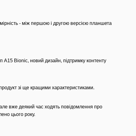
омірність - між першою і другою версією планшета
п A15 Bionic, новий дизайн, підтримку контенту
 продукт зі ще кращими характеристиками.
 але вже деякий час ходять повідомлення про
ено цього року.