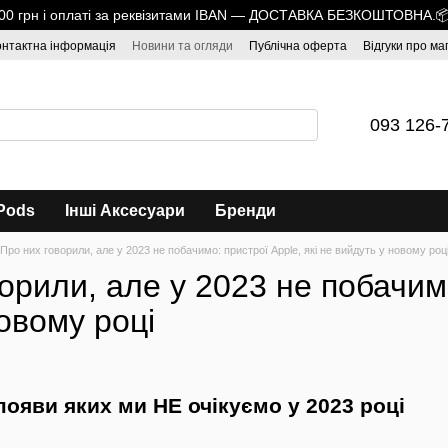
1700 грн і оплаті за реквізитами IBAN — ДОСТАВКА БЕЗКОШТОВНА.
онтактна інформація
Новини та огляди
Публічна оферта
Відгуки про ма
093 126-
Pods
Інші Аксесуари
Бренди
Про них говорили, але у 2023 не побачимо: пристрої Apple, які не вийдуть у новому роц
орили, але у 2023 не побачимо
овому році
появи яких ми НЕ очікуємо у 2023 році