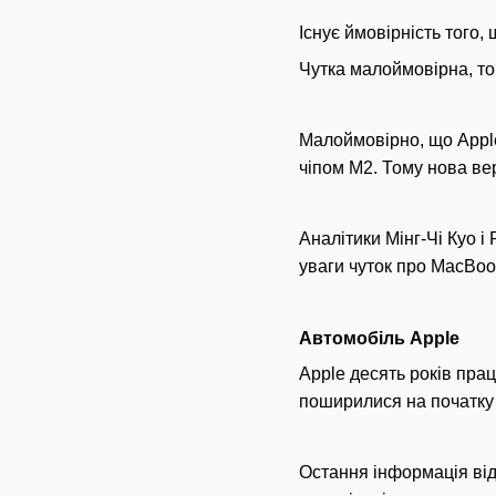
Існує ймовірність того,
Чутка малоймовірна, то
Малоймовірно, що Apple 
чіпом M2. Тому нова вер
Аналітики Мінг-Чі Куо і
уваги чуток про MacBook
Автомобіль Apple
Apple десять років пра
поширилися на початку 2
Остання інформація від