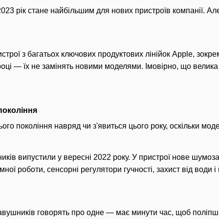
2023 рік стане найбільшим для нових пристроїв компанії. Ал
истрої з багатьох ключових продуктових лінійок Apple, зокре
оці — їх не замінять новими моделями. Імовірно, що велика 
покоління
ього покоління навряд чи з'явиться цього року, оскільки мо
иків випустили у вересні 2022 року. У пристрої нове шумоз
ної роботи, сенсорні регулятори гучності, захист від води 
ушників говорять про одне — має минути час, щоб поліпши