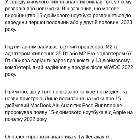
У середу минулого тижня аналітик виклав твіт, у якому
розповів про нові чутки. Він зазначив, що масове
виробництво 15-дюймового ноутбука розпочнеться до
середини першої половини або у другій половині 2023
року.
Під питанням залишається тип процесора: M2 із
адаптером живлення 35 Вт або M2 Pro з адаптером 67
Вт. Обидва варіанти зараз працюють у 13-дюймовому
комп'ютері, який надійшов у продаж після WWDC 2022
року.
Примітно, що у Твіті не вказано конкретної моделі та
назви пристрою. Лише посилання на чутки про 15-
дюймовий MacBook Air. Аналітик Росс Янг вперше
пророкував появу 15-дюймового ноутбука від Apple на
початку 2022 року.
Оновлені прогнози аналітика у Twitter-акаунті: