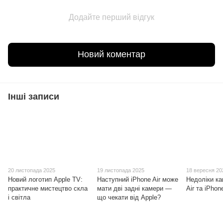
Додайте перший відгук
Новий коментар
Інші записи
20 листопада 2025
19 листопада 2025
18 вересня 20
Новий логотип Apple TV:
Наступний iPhone Air може
Недоліки ка
практичне мистецтво скла
мати дві задні камери —
Air та iPhon
і світла
що чекати від Apple?