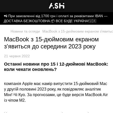
📲 При замовленні від 1700 грн і оплаті за реквізитами IBAN —
ДОСТАВКА БЕЗКОШТОВНА.📦 ВСЕ БУДЕ УКРАЇНА!🇺🇦
Новини та огляди
MacBook з 15-дюймовим екраном з'явитьс
MacBook з 15-дюймовим екраном
з'явиться до середини 2023 року
21 червня 2022
Останні новини про 15 і 12-дюймові MacBook:
коли чекати оновлень?
омпанія Apple має намір випустити 15-дюймовий Mac
К
у другій половині 2023 року, як повідомляє аналітик
Мінґ-Чі Куо. За прогнозами, це буде версія MacBook Air
із чіпом M2.