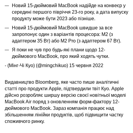
Новий 15-дюймовий MacBook надійде на конвеєр у
середині першого півріччя 23-го року, а дата випуску
продукту може бути 2023 або пізніше.
Новий 15-дюймовий MacBook швидше за все
запропонує один з варіантів процесора: M2 (з
адаптером 35 Вт) або M2 Pro (з адаптером 67 Вт).
Я поки не чув про будь-які плани щодо 12-
дюймового MacBook, про який ходять чутки.
- (Мінг-Чі Куо) (@mingchikuo) 15 червня 2022
Видавництво Bloomberg, яке часто пише аналітичні
статті про продукти Apple, підтвердили твіт Куо. Apple
дійсно розробляє ширшу версію своєї новітньої моделі
MacBook Air поряд з оновленням форм-фактору 12-
дюймового MacBook. Зараз компанія працює над
збільшенням лінійки продуктів, щоб підвищити частку
споживчого ринку.