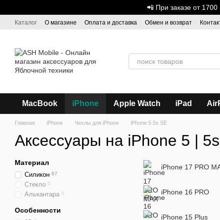
Перейти к основному контенту
📲 При заказе от 170
Каталог
О магазине
Оплата и доставка
Обмен и возврат
Контак
Дисконтная программа
ASH - Оптовая торговля
MacBook
iPhone
Apple Watch
iPad
Air
Главная
iPhone
Чехлы для iPhone
iPhone 5 5s SE
Аксессуары на iPhone 5 | 5s
Материал
iPhone 17 PRO M
Силикон
67
Стекло
0
iPhone 16 PRO
Алькантара
0
Особенности
iPhone 15 Plus