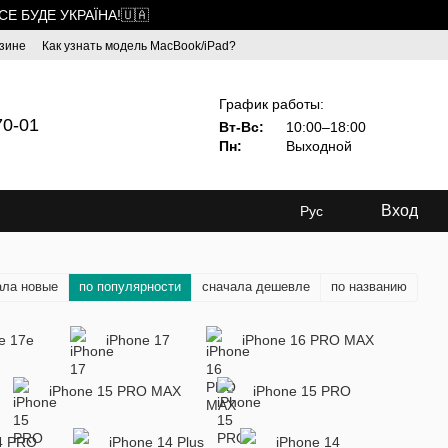
ВСЕ БУДЕ УКРАЇНА!🇺🇦
зине
Как узнать модель MacBook/iPad?
График работы:
70-01
Вт-Вс:
10:00–18:00
Пн:
Выходной
Вход
Рус
ала новые
по популярности
сначала дешевле
по названию
e 17e
iPhone 17
iPhone 16 PRO MAX
iPhone 15 PRO MAX
iPhone 15 PRO
4 PRO
iPhone 14 Plus
iPhone 14