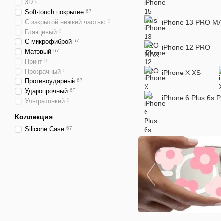
3D
0
Soft-touch покрытие
67
С закрытой нижней частью
0
iPhone 13 PRO M
Глянцевый
0
С микрофиброй
67
iPhone 12 PRO
Матовый
67
Принт
0
Прозрачный
0
iPhone X XS
Противоударный
67
Ударопрочный
67
iPhone 6 Plus 6s P
Ультратонкий
0
Коллекция
Silicone Case
67