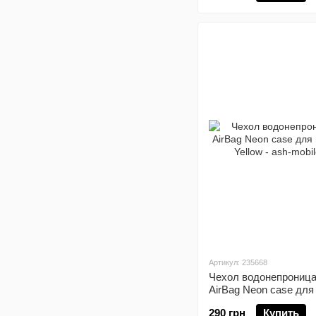
Артикул: 235668
Чехол водонепроница
AirBag Neon case для
телефона Yellow
290 грн
Купить