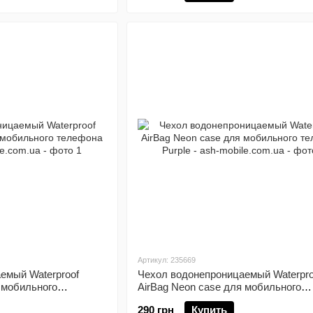
Артикул: 235669
емый Waterproof
Чехол водонепроницаемый Waterpro
 мобильного
AirBag Neon case для мобильного
телефона Purple
290 грн
Купить