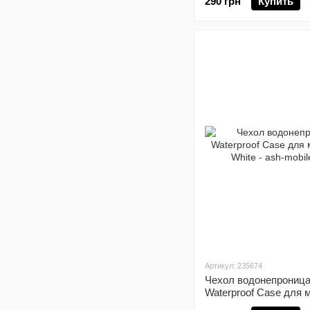
290 грн
Купить
Артикул: 235674
Чехол водонепроница
Waterproof Case для
White