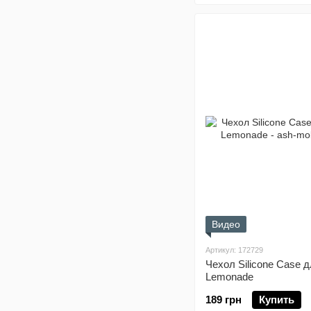
Видео
Артикул: 172729
Чехол Silicone Case дл
Lemonade
189 грн
Купить