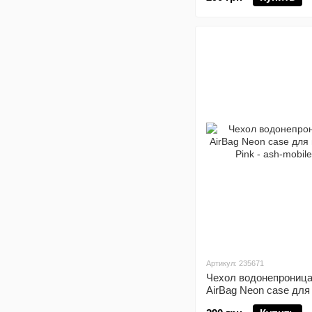
Артикул: 235671
Чехол водонепроница
AirBag Neon case для
телефона Pink