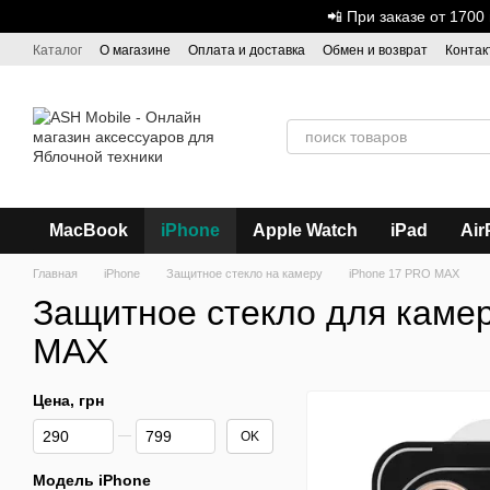
Перейти к основному контенту
📲 При заказе от 170
Каталог
О магазине
Оплата и доставка
Обмен и возврат
Контак
Дисконтная программа
ASH - Оптовая торговля
MacBook
iPhone
Apple Watch
iPad
Air
Главная
iPhone
Защитное стекло на камеру
iPhone 17 PRO MAX
Защитное стекло для каме
MAX
Цена, грн
От Цена, грн
До Цена, грн
OK
Модель iPhone