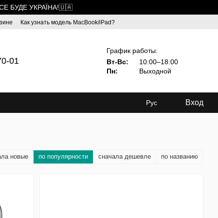
ВСЕ БУДЕ УКРАЇНА!🇺🇦
зине
Как узнать модель MacBook/iPad?
График работы:
70-01
Вт-Вс:
10:00–18:00
Пн:
Выходной
Вход
Рус
ала новые
по популярности
сначала дешевле
по названию