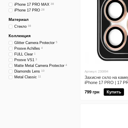
iPhone 17 PRO MAX
38
iPhone 17 PRO
28
Материал
Стекло
38
Коллекция
Glitter Camera Protector
5
Proove Achilles
4
FULL Clear
1
Proove VS1
3
Matte Metal Camera Protector
4
Diamonds Lens
10
Артикул: 230894
Metal Classic
11
Захисне скло на камер
iPhone 17 PRO | 17 
799 грн
Купить