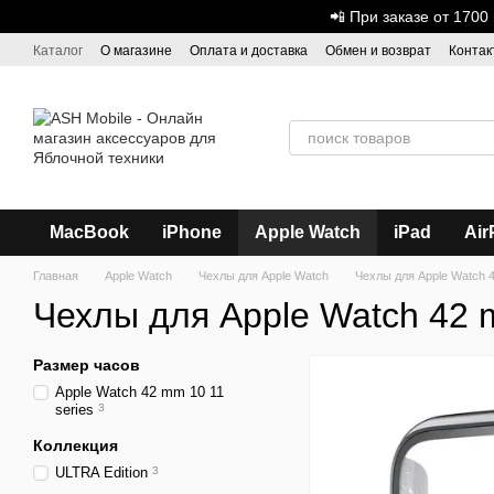
Перейти к основному контенту
📲 При заказе от 170
Каталог
О магазине
Оплата и доставка
Обмен и возврат
Контак
Дисконтная программа
ASH - Оптовая торговля
MacBook
iPhone
Apple Watch
iPad
Air
Главная
Apple Watch
Чехлы для Apple Watch
Чехлы для Apple Watch 4
Чехлы для Apple Watch 42 m
Размер часов
Аpple Watch 42 mm 10 11
series
3
Коллекция
ULTRA Edition
3