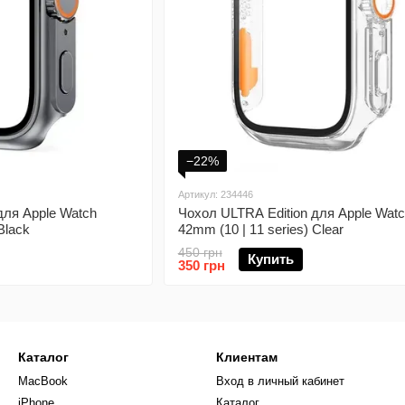
−22%
Артикул: 234446
для Apple Watch
Чохол ULTRA Edition для Apple Wat
Black
42mm (10 | 11 series) Clear
450 грн
Купить
350 грн
Каталог
Клиентам
MacBook
Вход в личный кабинет
iPhone
Каталог