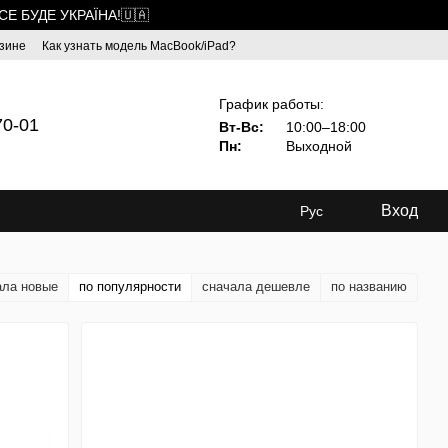
ВСЕ БУДЕ УКРАЇНА!🇺🇦
зине
Как узнать модель MacBook/iPad?
График работы:
70-01
Вт-Вс:
10:00–18:00
Пн:
Выходной
Вход
Рус
ала новые
по популярности
сначала дешевле
по названию