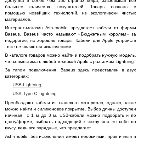
доступна в более чем 180 странах мира, завоевывая все
большее количество покупателей. Товары созданы с
помощью новейших технологий, из экологически чистых
материалов.
Интернет-магазин Ash-mobile предлагает кабели от фирмы
Baseus. Baseus часто называют «Бюджетным королем» за
недорогие, но хорошие товары. Кабели для Apple устройств
тоже не являются исключением.
В каталоге товаров можно найти и подобрать нужную модель,
что совместима с любой техникой Apple с разъемом Lightning.
За типом подключения, Baseus здесь представлен в двух
категориях:
USB-Lightning
;
USB-Type C Lightning
.
Преобладают кабели из тканевого материала, однако, также
можно найти и силиконовое покрытие. Выбор длины доступен
начиная с 1 м до 3 м. USB-кабели можно подобрать и по
цвету/форме, выбрать подходящий к чехлу или же себе по
вкусу, ведь все зарядные, что предлагает
Ash-mobile, без исключения имеют необычный, практичный и