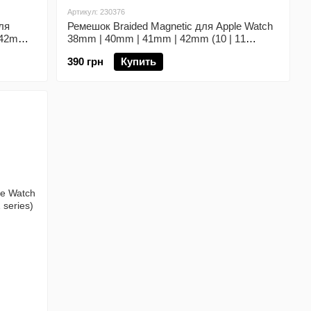
Артикул: 230376
ля
Ремешок Braided Magnetic для Apple Watch
 42mm
38mm | 40mm | 41mm | 42mm (10 | 11
series) Dark Red
390 грн
Купить