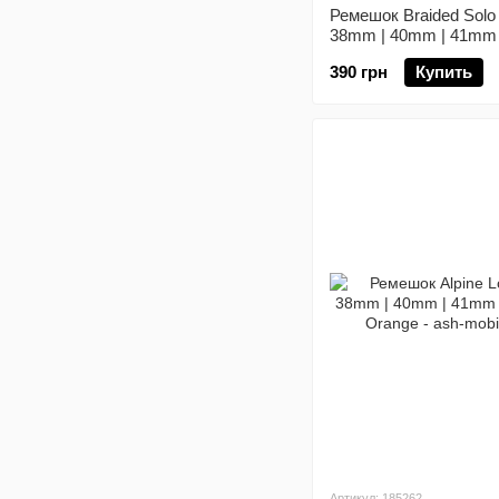
Ремешок Braided Solo
38mm | 40mm | 41mm |
series) Olive размер 
390 грн
Купить
Артикул: 185262