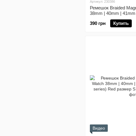
Артикул: 230386
Ремешок Braided Magn
38mm | 40mm | 41mm |
series) Black-Rainbow
390 грн
Купить
Видео