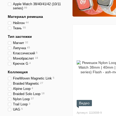
Аpple Watch 38/40/41/42 (10/11
series)
99
Материал ремешка
Нейлон
44
Ткань
55
Тип застежки
Магнит
32
Липучка
45
Классический
5
Монобраслет
18
Крючок G
4
Коллекция
FineWoven Magnetic Link
5
Braided Magnetic
27
Alpine Loop
4
Braided Solo Loop
18
Nylon Loop
37
Видео
Trail Loop
3
UAG
5
Артикул: 1110008-9