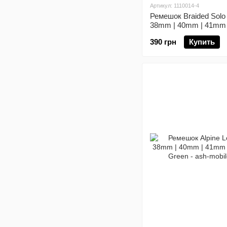
Артикул: 1110014-4
Ремешок Braided Solo
38mm | 40mm | 41mm |
series) Red размер S
390 грн
Купить