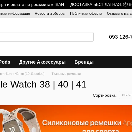
0 грн и оплате по реквизитам IBAN — ДОСТАВКА БЕСПЛАТНАЯ. 📦 
тная информация
Новости и обзоры
Публичная оферта
Отзывы о мага
093 126-
Pods
Другие Аксессуары
Бренды
mm 41mm 42mm (10 11 series)
Тканевые ремешки
 Watch 38 | 40 | 41
снач
Сортировка: