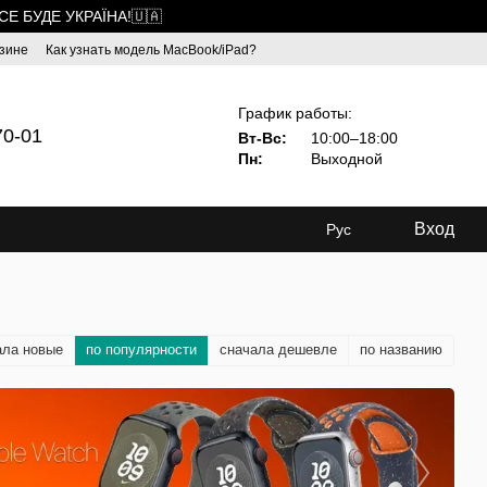
ВСЕ БУДЕ УКРАЇНА!🇺🇦
зине
Как узнать модель MacBook/iPad?
График работы:
70-01
Вт-Вс:
10:00–18:00
Пн:
Выходной
Вход
Рус
ала новые
по популярности
сначала дешевле
по названию