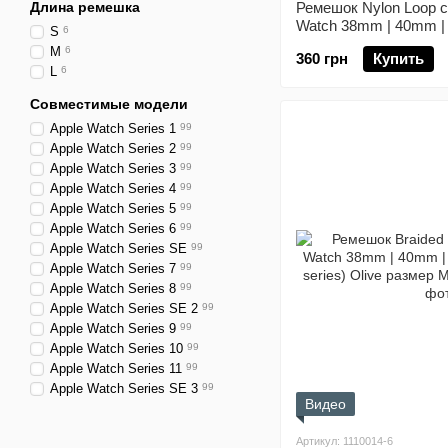
Длина ремешка
Ремешок Nylon Loop с
Watch 38mm | 40mm | 
S
6
series) Flash
M
6
360 грн
Купить
L
6
Совместимые модели
Apple Watch Series 1
99
Apple Watch Series 2
99
Apple Watch Series 3
99
Apple Watch Series 4
99
Apple Watch Series 5
99
Apple Watch Series 6
99
Apple Watch Series SE
99
Apple Watch Series 7
99
Apple Watch Series 8
99
Apple Watch Series SE 2
99
Apple Watch Series 9
99
Apple Watch Series 10
99
Apple Watch Series 11
99
Apple Watch Series SE 3
99
Видео
Артикул: 1110014-6