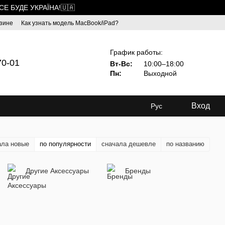
ВСЕ БУДЕ УКРАЇНА!🇺🇦
зине
Как узнать модель MacBook/iPad?
График работы:
70-01
Вт-Вс:
10:00–18:00
Пн:
Выходной
Вход
Рус
ала новые
по популярности
сначала дешевле
по названию
Другие Аксессуары
Бренды