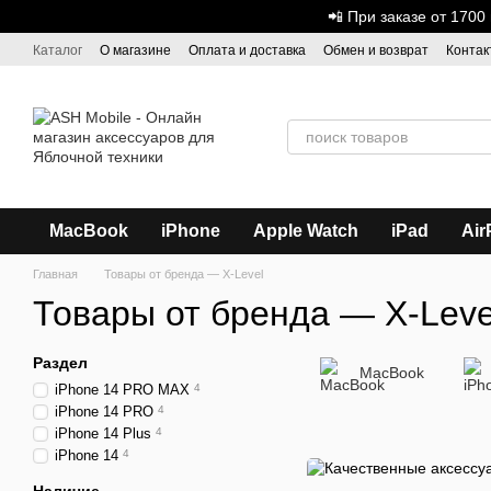
Перейти к основному контенту
📲 При заказе от 170
Каталог
О магазине
Оплата и доставка
Обмен и возврат
Контак
Дисконтная программа
ASH - Оптовая торговля
MacBook
iPhone
Apple Watch
iPad
Air
Главная
Товары от бренда — X-Level
Товары от бренда — X-Leve
Раздел
MacBook
iPhone 14 PRO MAX
4
iPhone 14 PRO
4
iPhone 14 Plus
4
iPhone 14
4