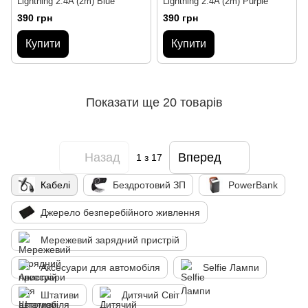
Lightning 2.4A (2m) Blue
Lightning 2.4A (2m) Purple
390 грн
390 грн
Купити
Купити
Показати ще 20 товарів
Назад
Вперед
1
з 17
Кабелі
Бездротовий ЗП
PowerBank
Джерело безперебійного живлення
Мережевий зарядний пристрій
Аксесуари для автомобіля
Selfie Лампи
Штативи
Дитячий Світ