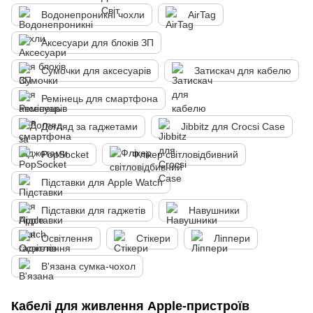
Водонепроникні чохли
AirTag
Аксесуари для блоків ЗП
Сумочки для аксесуарів
Затискач для кабелю
Ремінець для смартфона
Догляд за гаджетами
Jibbitz для Crocsі Case
PopSocket
Флікер світловідбивний
Підставки для Apple Watch
Підставки для гаджетів
Навушники
Освітлення
Стікери
Ліппери
В'язана сумка-чохол
Кабелі для живлення Apple-пристроїв