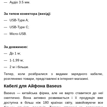
Аудіо 3.5 мм.
За типом конектора (вихід):
USB-Type A;
USB-Type C;
Micro-USB.
За довжиною:
До 1 м;
1-1,99 м;
2 м і більше.
Тепер, коли розібралися з видами зарядного кабелю,
розглянемо товари, представлені в інтернет-магазині.
Кабелі для Айфона Baseus
Baseus — китайська фірма, але не варто ставитися до неї
скептично. Вона активно розвивається і її продукція вже
доступна в більш ніж 180 країнах світу, завойовуючи все