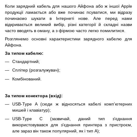
Коли зарядний кабель для нашого Айфона або ж іншої Apple
продукції ламається або вже починає псуватися, ми відразу
починаємо шукати в Інтернеті нове. Але перед нами
відкривається великий вибір, різні категорії й складні назви
часто вводять в оману, а з фірмою часто легко помилитися.
Розглянемо основні характеристики зарядного кабелю для
Айфона.
За типом кабелю:
Стандартний;
Сплітер (розгалужувач);
Комбінований.
За типом конектора (вхід):
USB-Type A (сюди ж відносяться кабелі комп'ютерних
мишей і клавіатур);
USB-Type C (зазвичай, даний тип з'єднання
використовувався для з'єднання принтера з пристроєм,
але зараз він також популярний, як і тип А);