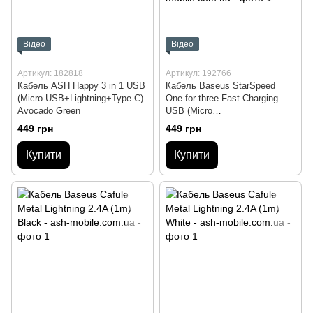
Відео
Відео
Артикул: 182818
Артикул: 192766
Кабель ASH Happy 3 in 1 USB
Кабель Baseus StarSpeed
(Micro-USB+Lightning+Type-C)
One-for-three Fast Charging
Avocado Green
USB (Micro
USB+Lightning+Type-C) 3.5A
449 грн
449 грн
(1.2m) Purple
Купити
Купити