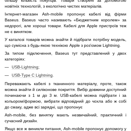
більшу кількість покупців. Товари створені за допомогою
новітніх технологій, з екологічно чистих матеріалів.
Інтернет-магазин Ash-mobile пропонує кабелі від фірми
Baseus. Baseus часто називають «Бюджетним королем» за
недорогі, але хороші товари. Кабелі для Apple пристроїв теж
не є винятком.
У каталозі товарів можна знайти й підібрати потрібну модель,
що сумісна з будь-якою технікою Apple з роз'ємом Lightning.
За типом підключення, Baseus тут представлений у двох
категоріях:
USB-Lightning
;
USB-Type C Lightning
.
Переважають кабелі з тканинного матеріалу, проте, також
можна знайти й силіконове покриття. Вибір довжини доступний
починаючи з 1 м до 3 м. USB-кабелі можна підібрати і за
кольором/формою, вибрати відповідний до чохла або ж собі
до смаку, адже всі зарядні, що пропонує
Ash-mobile, без винятку мають незвичайний, практичний і
сучасний дизайн.
Якщо все ж виникли питання, Ash-mobile пропонує допомогу у