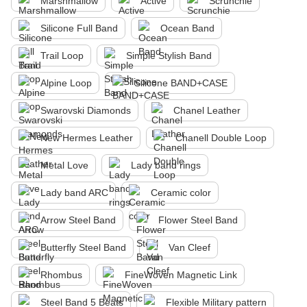
Marshmallow
Active
Scrunchie
Silicone Full Band
Ocean Band
Trail Loop
Simple Stylish Band
Alpine Loop
Silicone BAND+CASE
Swarovski Diamonds
Chanel Leather
New Hermes Leather
Chanell Double Loop
Metal Love
Lady band rings
Lady band ARC
Ceramic color
Arrow Steel Band
Flower Steel Band
Butterfly Steel Band
Van Cleef
Rhombus
FineWoven Magnetic Link
Steel Band 5 Beats
Flexible Military pattern