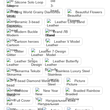
Silicone Solo Loop
Bling World Grainy Diamonds
Beautiful Flowers
Ceramic 3-bead
Leather Loop Band
Modern Buckle
Brand ЛВ
Cartoon heroes
Leather V Model
Glitter
Leather 7-Design
Leather Straps
Leather Butterfly
Skinarma Tekubi
Stainless Luxury Steel
3-bead Diamond Metal Band
Picture
Rainbow
New Year
Braided Rainbow
Full Cover
Натуральная кожа