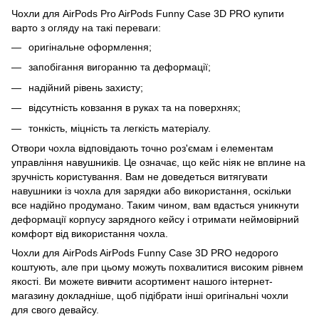
Чохли для AirPods Pro AirPods Funny Case 3D PRO купити
варто з огляду на такі переваги:
оригінальне оформлення;
запобігання вигоранню та деформації;
надійний рівень захисту;
відсутність ковзання в руках та на поверхнях;
тонкість, міцність та легкість матеріалу.
Отвори чохла відповідають точно роз'ємам і елементам
управління навушників. Це означає, що кейс ніяк не вплине на
зручність користування. Вам не доведеться витягувати
навушники із чохла для зарядки або використання, оскільки
все надійно продумано. Таким чином, вам вдасться уникнути
деформації корпусу зарядного кейсу і отримати неймовірний
комфорт від використання чохла.
Чохли для AirPods AirPods Funny Case 3D PRO недорого
коштують, але при цьому можуть похвалитися високим рівнем
якості. Ви можете вивчити асортимент нашого інтернет-
магазину докладніше, щоб підібрати інші оригінальні чохли
для свого девайсу.