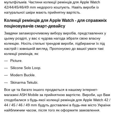
мультфільмів. Частини колекції ремінців для Apple Watch
42/44/45/46/49 mm недорого коштують. Навіть вироби із
натуральної шкіри мають прийнятну вартість.
Колекції ремінців для Apple Watch - для справжніх
поціновувачів смарт-девайсу
Завдяки запаморочливому вибору виробів, представлених у
цьому розділі, у вас є чудова нагода зібрати свою власну
колекцію. Носіть стильні трендові вироби, підбираючи їх під
настрій і зовнішній вигляд. Пропонуємо до вашої уваги такі
колекції ремінців, як:
Picture.
Silicone Solo Loop.
Modern Buckle.
Skinarma Tekubi.
Все це та багато іншого продається в нашому інтернет-
магазині ASH Mobile за прийнятною вартістю. Вироби, що Вам
сподобалися з будь-якої колекції ремінців для Apple Watch 42 /
44 / 45 / 46 / 49 mm будуть доставлені в будь-яке місто України
найближчим часом, після того як оформите замовлення.