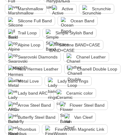
Marshmallow
Active
Scrunchie
Silicone Full Band
Ocean Band
Trail Loop
Simple Stylish Band
Alpine Loop
Silicone BAND+CASE
Swarovski Diamonds
Chanel Leather
New Hermes Leather
Chanell Double Loop
Metal Love
Lady band rings
Lady band ARC
Ceramic color
Arrow Steel Band
Flower Steel Band
Butterfly Steel Band
Van Cleef
Rhombus
FineWoven Magnetic Link