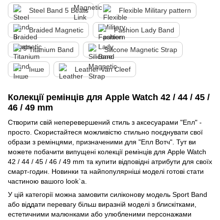
Steel Band 5 Beats
Flexible Military pattern
Braided Magnetic
Fashion Lady Band
Titanium Band
Silicone Magnetic Strap
Інше
Leather Van Cleef
Колекції ремінців для Apple Watch 42 / 44 / 45 /
46 / 49 mm
Створити свій неперевершений стиль з аксесуарами "Епл" -
просто. Скористайтеся можливістю стильно поєднувати свої
образи з ремінцями, призначеними для "Епл Вотч". Тут ви
можете побачити випущені колекції ремінців для Apple Watch
42 / 44 / 45 / 46 / 49 mm та купити відповідні атрибути для своїх
смарт-годин. Новинки та найпопулярніші моделі готові стати
частиною вашого look`а.
У цій категорії можна замовити силіконову модель Sport Band
або віддати перевагу більш виразній моделі з блискітками,
естетичними малюнками або улюбленими персонажами