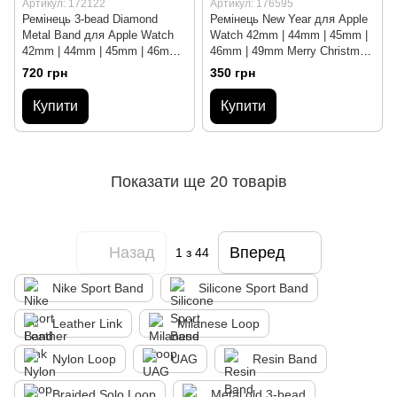
Артикул: 172122
Артикул: 176595
Ремінець 3-bead Diamond
Ремінець New Year для Apple
Metal Band для Apple Watch
Watch 42mm | 44mm | 45mm |
42mm | 44mm | 45mm | 46mm |
46mm | 49mm Merry Christmas
49mm Black
Midnight Blue
720 грн
350 грн
Купити
Купити
Показати ще 20 товарів
Назад
Вперед
1
з 44
Nike Sport Band
Silicone Sport Band
Leather Link
Milanese Loop
Nylon Loop
UAG
Resin Band
Braided Solo Loop
Metal old 3-bead