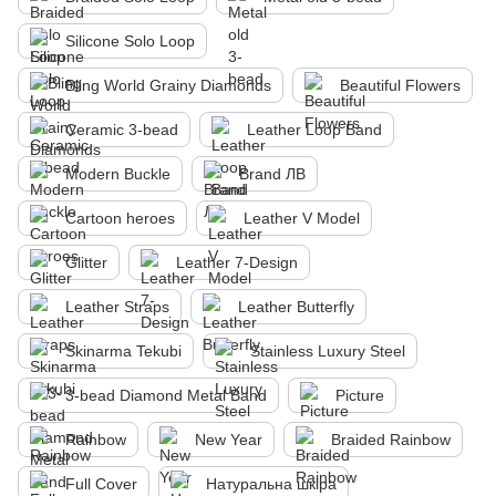
Silicone Solo Loop
Bling World Grainy Diamonds
Beautiful Flowers
Ceramic 3-bead
Leather Loop Band
Modern Buckle
Brand ЛВ
Cartoon heroes
Leather V Model
Glitter
Leather 7-Design
Leather Straps
Leather Butterfly
Skinarma Tekubi
Stainless Luxury Steel
3-bead Diamond Metal Band
Picture
Rainbow
New Year
Braided Rainbow
Full Cover
Натуральна шкіра