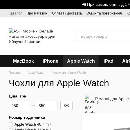
Перейти до основного контенту
📲 При замовленні від 
Каталог
Про магазин
Оплата і доставка
Обмін та повернення
К
Дисконтна програма
ASH - Оптова торгівля
MacBook
iPhone
Apple Watch
iPad
Air
Головна
Apple Watch
Чохли для Apple Watch
Чохли для Apple Watch
Ціна, грн
Ремінці для Apple
Від Ціна, грн
До Ціна, грн
ОК
Розмір годинника
Аpple Watch 40 mm
8
8