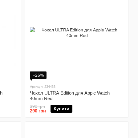
−26%
Артикул: 234433
ch
Чохол ULTRA Edition для Apple Watch
40mm Red
390 грн
Купити
290 грн