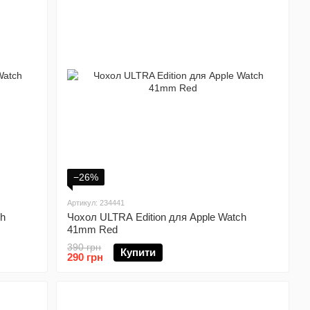
−26%
Артикул: 234441
ch
Чохол ULTRA Edition для Apple Watch
41mm Red
390 грн
Купити
290 грн