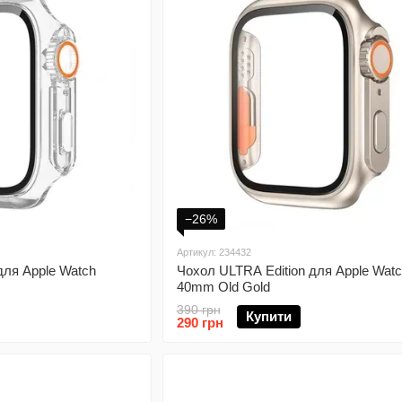
−26%
Артикул: 234432
для Apple Watch
Чохол ULTRA Edition для Apple Wat
40mm Old Gold
390 грн
Купити
290 грн