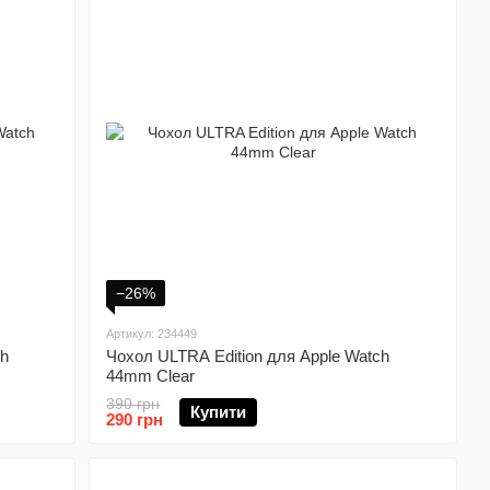
−26%
Артикул: 234449
ch
Чохол ULTRA Edition для Apple Watch
44mm Clear
390 грн
Купити
290 грн