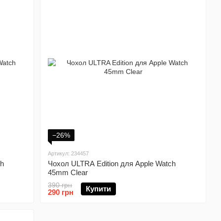
−26%
Артикул: 234457
ch
Чохол ULTRA Edition для Apple Watch
45mm Clear
390 грн
Купити
290 грн