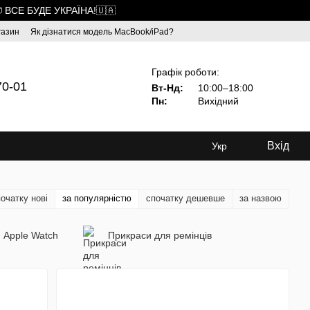
 ВСЕ БУДЕ УКРАЇНА!🇺🇦
газин
Як дізнатися модель MacBook/iPad?
Графік роботи:
70-01
Вт-Нд:
10:00–18:00
Пн:
Вихідний
Вхід
Укр
очатку нові
за популярністю
спочатку дешевше
за назвою
 Apple Watch
Прикраси для ремінців