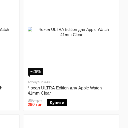
−26%
Артикул: 234438
ch
Чохол ULTRA Edition для Apple Watch
41mm Clear
390 грн
Купити
290 грн