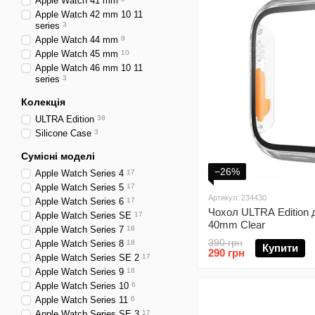
Аpple Watch 41 mm
Аpple Watch 42 mm 10 11
series
3
Аpple Watch 44 mm
9
Аpple Watch 45 mm
10
Аpple Watch 46 mm 10 11
series
3
Колекція
ULTRA Edition
38
Silicone Case
3
Сумісні моделі
−26%
Apple Watch Series 4
17
Apple Watch Series 5
17
Артикул: 234430
Apple Watch Series 6
17
Чохол ULTRA Edition 
Apple Watch Series SE
17
40mm Clear
Apple Watch Series 7
18
390 грн
Apple Watch Series 8
18
Купити
290 грн
Apple Watch Series SE 2
17
Apple Watch Series 9
18
Apple Watch Series 10
6
Apple Watch Series 11
6
Apple Watch Series SE 3
17