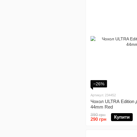
−26%
Артикул: 234452
Чохол ULTRA Edition 
44mm Red
390 грн
Купити
290 грн