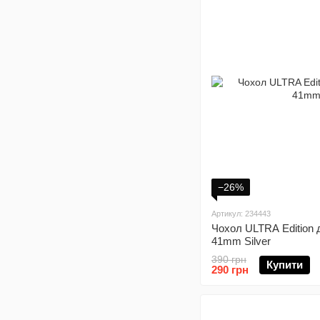
−26%
Артикул: 234443
Чохол ULTRA Edition 
41mm Silver
390 грн
Купити
290 грн