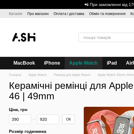
Перейти до основного контенту
📲 При замовленні від 
Каталог
Про магазин
Оплата і доставка
Обмін та повернення
К
Дисконтна програма
ASH - Оптова торгівля
MacBook
iPhone
Apple Watch
iPad
Air
Головна
Apple Watch
Ремінці для Apple Watch
Apple Watch 42mm 44
Керамічні ремінці для Apple 
46 | 49mm
Ціна, грн
Від Ціна, грн
До Ціна, грн
ОК
Розмір годинника