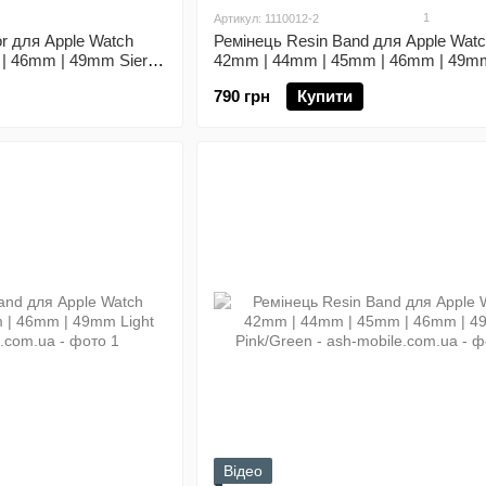
1
Артикул: 1110012-2
r для Apple Watch
Ремінець Resin Band для Аpple Wat
| 46mm | 49mm Sierra
42mm | 44mm | 45mm | 46mm | 49m
Blue
790 грн
Купити
Відео