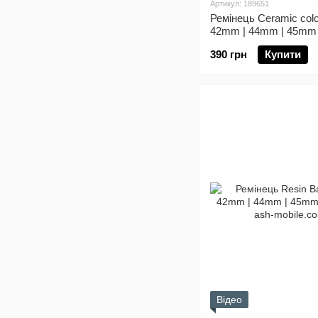
Артикул: 189651
Ремінець Ceramic colo
42mm | 44mm | 45mm 
390 грн
Купити
Відео