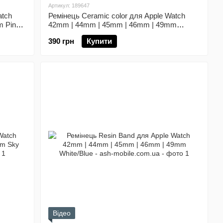
Артикул: 189647
atch
Ремінець Ceramic color для Apple Watch
m Pine
42mm | 44mm | 45mm | 46mm | 49mm
Blueberry
390 грн
Купити
Відео