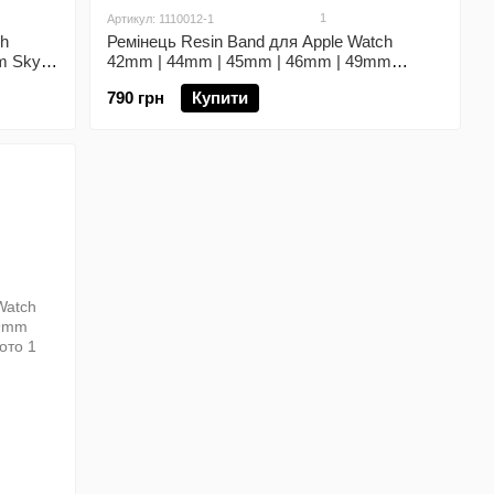
1
Артикул: 1110012-1
ch
Ремінець Resin Band для Аpple Watch
m Sky
42mm | 44mm | 45mm | 46mm | 49mm
White/Blue
790 грн
Купити