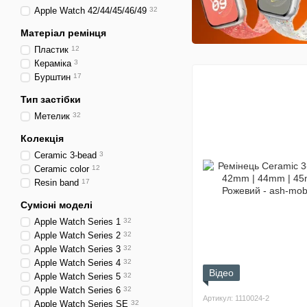
Аpple Watch 42/44/45/46/49
32
Матеріал ремінця
Пластик
12
Кераміка
3
Бурштин
17
Тип застібки
Метелик
32
Колекція
Ceramic 3-bead
3
Ceramic color
12
Resin band
17
Сумісні моделі
Apple Watch Series 1
32
Apple Watch Series 2
32
Apple Watch Series 3
32
Apple Watch Series 4
32
Відео
Apple Watch Series 5
32
Apple Watch Series 6
32
Артикул: 1110024-2
Apple Watch Series SE
32