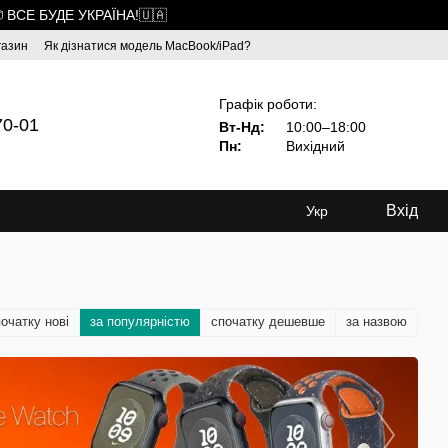
 ВСЕ БУДЕ УКРАЇНА!🇺🇦
газин
Як дізнатися модель MacBook/iPad?
Графік роботи:
70-01
Вт-Нд:
10:00–18:00
Пн:
Вихідний
Вхід
Укр
очатку нові
за популярністю
спочатку дешевше
за назвою