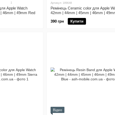
1
Артикул: 189648
для Аpple Watch
Ремінець Ceramic color для Apple W
 | 46mm | 49mm Red
42mm | 44mm | 45mm | 46mm | 49m
Green
390 грн
Купити
Відео