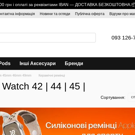
1700 грн і оплаті за реквізитами IBAN — ДОСТАВКА БЕЗКОШТОВНА.
онтактна інформація
Новини та огляди
Публічна оферта
Відгуки про ма
093 126-
Pods
Інші Аксесуари
Бренди
mm 45mm 46mm 49mm
Керамічні ремінці
Watch 42 | 44 | 45 |
сп
Сортування: