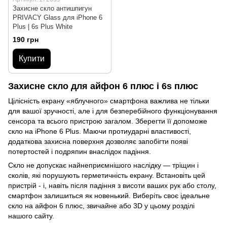
Захисне скло антишпигун
PRIVACY Glass для iPhone 6
Plus | 6s Plus White
190 грн
Купити
Захисне скло для айфон 6 плюс і 6s плюс
Цілісність екрану «яблучного» смартфона важлива не тільки
для вашої зручності, але і для безперебійного функціонування
сенсора та всього пристрою загалом. Зберегти її допоможе
скло на iPhone 6 Plus. Маючи протиударні властивості,
додаткова захисна поверхня дозволяє запобігти появі
потертостей і подряпин внаслідок падіння.
Скло не допускає найнеприємнішого наслідку — тріщин і
сколів, які порушують герметичність екрану. Встановіть цей
пристрій - і, навіть після падіння з висоти ваших рук або столу,
смартфон залишиться як новенький. Виберіть своє ідеальне
скло на айфон 6 плюс, звичайне або 3D у цьому розділі
нашого сайту.