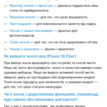
Прозорі чохли з принтом
— ідеально підкреслить ваш
стиль та індивідуальність.
Преміум-чохли
— для тих, хто цінує вишуканість.
Протиударні
— для максимального захисту від падінь.
Чохли з захистом камери
— ідеальні для
фотоентузіастів.
Тонкі чохли
— для тих, хто не хоче додаткового об’єму.
Чохли з кишенею
— Зручно і практично.
Як вибрати чохол для iPhone 16 Plus?
При виборі чохла враховуйте свої потреби та спосіб життя.
Якщо ви часто фотографуєте, чохол із захистом камери стане
чудовим вибором. Якщо ви ведете активний спосіб життя,
зверніть увагу на протиударні або водонепроникні моделі.
Тонкі чохли підходять для мінімалістів, а преміум-моделі —
для тих, хто цінує статусні аксесуари.
Чи є чохли з додатковими функціями, наприклад,
підставкою або кишенями для карток?
Так, у нас є чохли-підставки , які дозволяють зручно