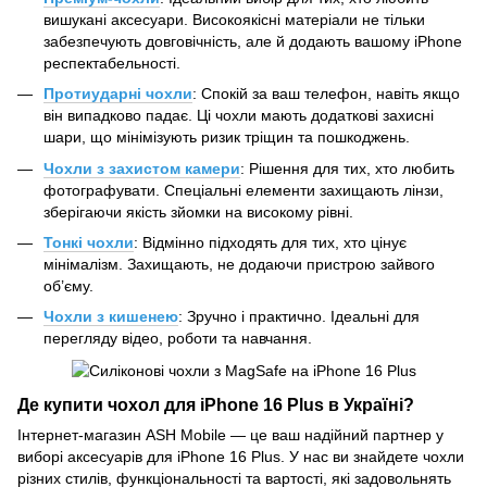
вишукані аксесуари. Високоякісні матеріали не тільки
забезпечують довговічність, але й додають вашому iPhone
респектабельності.
Протиударні чохли
: Спокій за ваш телефон, навіть якщо
він випадково падає. Ці чохли мають додаткові захисні
шари, що мінімізують ризик тріщин та пошкоджень.
Чохли з захистом камери
: Рішення для тих, хто любить
фотографувати. Спеціальні елементи захищають лінзи,
зберігаючи якість зйомки на високому рівні.
Тонкі чохли
: Відмінно підходять для тих, хто цінує
мінімалізм. Захищають, не додаючи пристрою зайвого
об’єму.
Чохли
з кишенею
: Зручно і практично. Ідеальні для
перегляду відео, роботи та навчання.
Де купити чохол для iPhone 16 Plus в Україні?
Інтернет-магазин ASH Mobile — це ваш надійний партнер у
виборі аксесуарів для iPhone 16 Plus. У нас ви знайдете чохли
різних стилів, функціональності та вартості, які задовольнять