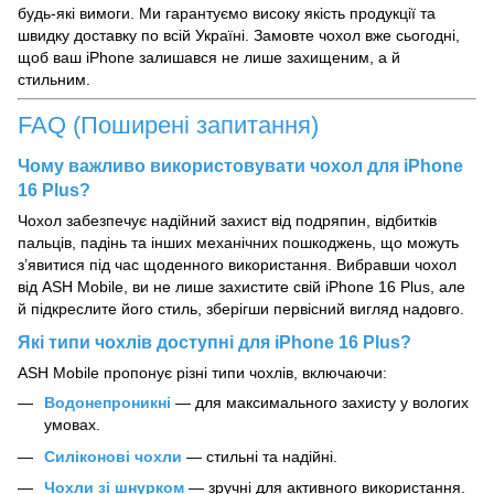
будь-які вимоги. Ми гарантуємо високу якість продукції та
швидку доставку по всій Україні. Замовте чохол вже сьогодні,
щоб ваш iPhone залишався не лише захищеним, а й
стильним.
FAQ (Поширені запитання)
Чому важливо використовувати чохол для iPhone
16 Plus?
Чохол забезпечує надійний захист від подряпин, відбитків
пальців, падінь та інших механічних пошкоджень, що можуть
з’явитися під час щоденного використання. Вибравши чохол
від ASH Mobile, ви не лише захистите свій iPhone 16 Plus, але
й підкреслите його стиль, зберігши первісний вигляд надовго.
Які типи чохлів доступні для iPhone 16 Plus?
ASH Mobile пропонує різні типи чохлів, включаючи:
Водонепроникні
— для максимального захисту у вологих
умовах.
Силіконові чохли
— стильні та надійні.
Чохли зі шнурком
— зручні для активного використання.