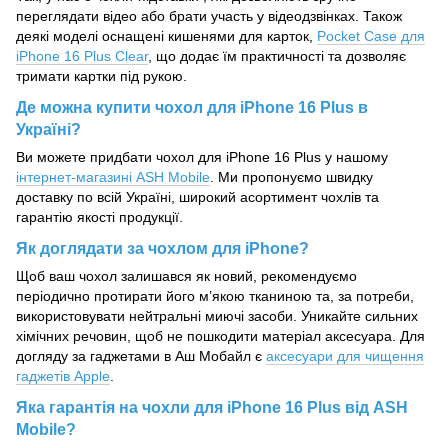
переглядати відео або брати участь у відеодзвінках. Також
деякі моделі оснащені кишенями для карток,
Pocket Case для
iPhone 16 Plus Clear
, що додає їм практичності та дозволяє
тримати картки під рукою.
Де можна купити чохол для iPhone 16 Plus в
Україні?
Ви можете придбати чохол для iPhone 16 Plus у нашому
інтернет-магазині ASH Mobile
. Ми пропонуємо швидку
доставку по всій Україні, широкий асортимент чохлів та
гарантію якості продукції.
Як доглядати за чохлом для iPhone?
Щоб ваш чохол залишався як новий, рекомендуємо
періодично протирати його м’якою тканиною та, за потреби,
використовувати нейтральні миючі засоби. Уникайте сильних
хімічних речовин, щоб не пошкодити матеріал аксесуара. Для
догляду за гаджетами в Аш Мобайл є
аксесуари для чищення
гаджетів Apple
.
Яка гарантія на чохли для iPhone 16 Plus від ASH
Mobile?