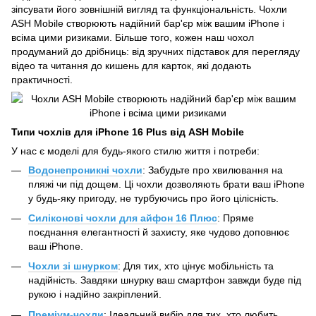
зіпсувати його зовнішній вигляд та функціональність. Чохли
ASH Mobile створюють надійний бар'єр між вашим iPhone і
всіма цими ризиками. Більше того, кожен наш чохол
продуманий до дрібниць: від зручних підставок для перегляду
відео та читання до кишень для карток, які додають
практичності.
Типи чохлів для iPhone 16 Plus від ASH Mobile
У нас є моделі для будь-якого стилю життя і потреби:
Водонепроникні чохли
: Забудьте про хвилювання на
пляжі чи під дощем. Ці чохли дозволяють брати ваш iPhone
у будь-яку пригоду, не турбуючись про його цілісність.
Силіконові чохли для айфон 16 Плюс
: Пряме
поєднання елегантності й захисту, яке чудово доповнює
ваш iPhone.
Чохли зі шнурком
: Для тих, хто цінує мобільність та
надійність. Завдяки шнурку ваш смартфон завжди буде під
рукою і надійно закріплений.
Преміум-чохли
: Ідеальний вибір для тих, хто любить