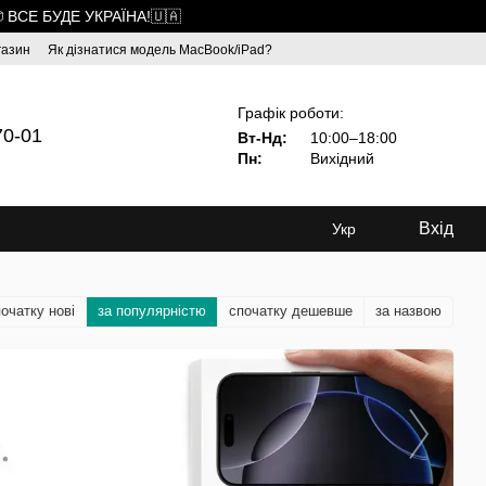
 ВСЕ БУДЕ УКРАЇНА!🇺🇦
газин
Як дізнатися модель MacBook/iPad?
Графік роботи:
70-01
Вт-Нд:
10:00–18:00
Пн:
Вихідний
Вхід
Укр
очатку нові
за популярністю
спочатку дешевше
за назвою