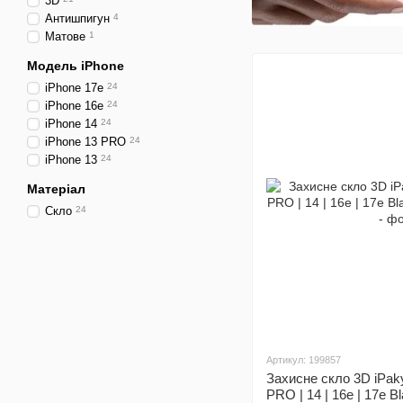
3D
Антишпигун
4
Матове
1
Модель iPhone
iPhone 17e
24
iPhone 16e
24
iPhone 14
24
iPhone 13 PRO
24
iPhone 13
24
Матеріал
Скло
24
Артикул: 199857
Захисне скло 3D iPaky
PRO | 14 | 16e | 17e B