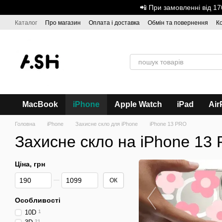
Перейти до основного контенту
📲 При замовленні від 
Каталог
Про магазин
Оплата і доставка
Обмін та повернення
К
Дисконтна програма
ASH - Оптова торгівля
MacBook
iPhone
Apple Watch
iPad
Air
Головна
iPhone
Захисне скло для iPhone
iPhone 13 PRO
Захисне скло на iPhone 13
Ціна, грн
Від Ціна, грн
До Ціна, грн
ОК
Особливості
10D
1
21