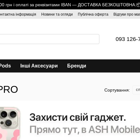
1700 грн і оплаті за реквізитами IBAN — ДОСТАВКА БЕЗКОШТОВНА.
онтактна інформація
Новини та огляди
Публічна оферта
Відгуки про ма
093 126-
Pods
Інші Аксесуари
Бренди
 PRO
сп
Сортування: