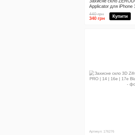
Захисне скло ZERODU
Applicator для iPhone 1
17e Black
440 грн
Купити
340 грн
Артикул: 176276