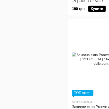
14 | 16e | 17e Black
190 грн
Купити
ТОП якість
Артикул: 219831
Захисне скло Proove A