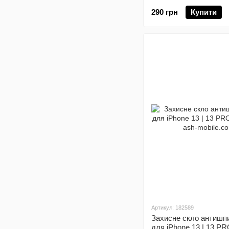
290 грн
Купити
Артикул: 182589
Захисне скло антишп
для iPhone 13 | 13 PRO