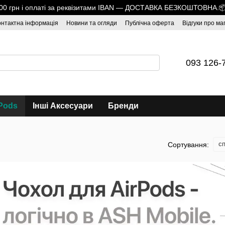
1700 грн і оплаті за реквізитами IBAN — ДОСТАВКА БЕЗКОШТОВНА.
онтактна інформація
Новини та огляди
Публічна оферта
Відгуки про ма
093 126-
Pods
Інші Аксесуари
Бренди
сп
Сортування: