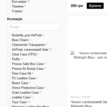
Еко-шкіра
19
250 грн
Купити
Тканина
6
Стрази
7
Колекція
Butterfly для AirPods
1
Bear Charm
2
Chamomile Transparent
5
AirPods силіконовий 2мм
16
Clear Case (TPU)
1
Fluffy
4
Proove Safe Box Case
5
Proove Air Bump Case
8
Glue Case Hit
8
PC Leather Case
4
Bears Case
2
Armor Protective Case
6
Grain Leather Case
6
Leather Case
5
Артикул: 219193
Чохол силіконовий 2м
Toys Case
16
Midnight Blue
Miniature Leather Handbag