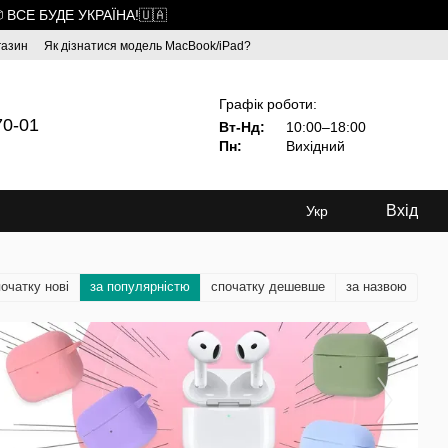
 ВСЕ БУДЕ УКРАЇНА!🇺🇦
газин
Як дізнатися модель MacBook/iPad?
Графік роботи:
70-01
Вт-Нд:
10:00–18:00
Пн:
Вихідний
Вхід
Укр
очатку нові
за популярністю
спочатку дешевше
за назвою