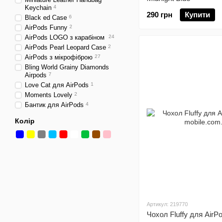
Keychain
4
290 грн
Купити
Black ed Case
6
AirPods Funny
2
AirPods LOGO з карабіном
24
AirPods Pearl Leopard Case
2
AirPods з мікрофіброю
27
Bling World Grainy Diamonds
Airpods
7
Love Cat для AirPods
1
Moments Lovely
2
Бантик для AirPods
4
Колір
Артикул: 219770
Чохол Fluffy для AirP