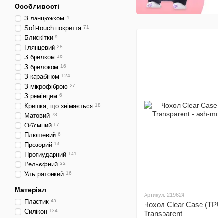
Особливості
З ланцюжком
4
Soft-touch покриття
71
Блискітки
9
Глянцевий
28
З брелком
16
З брелоком
16
З карабіном
124
З мікрофіброю
27
З ремінцем
6
Кришка, що знімається
18
Матовий
73
Об'ємний
17
Плюшевий
6
Прозорий
14
Протиударний
141
Рельєфний
32
Ультратонкий
16
Матеріал
Артикул: 219624
Пластик
40
Чохол Clear Case (TP
Силікон
134
Transparent