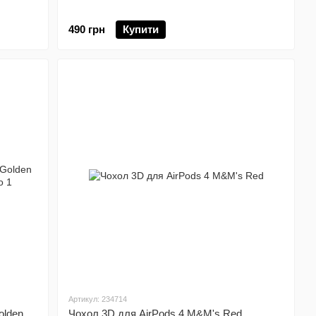
490 грн
Купити
Артикул: 234714
olden
Чохол 3D для AirPods 4 M&M's Red