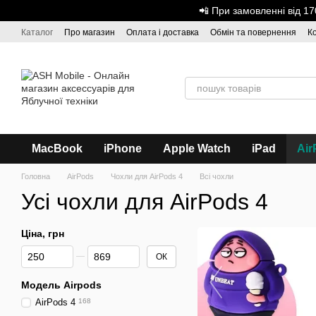
Перейти до основного контенту
📲 При замовленні від 
Каталог
Про магазин
Оплата і доставка
Обмін та повернення
К
Дисконтна програма
ASH - Оптова торгівля
MacBook
iPhone
Apple Watch
iPad
Air
Головна
AirPods
Чохли для AirPods 4
Всі чохли
Усі чохли для AirPods 4
Ціна, грн
Від Ціна, грн
До Ціна, грн
ОК
Модель Airpods
AirPods 4
168