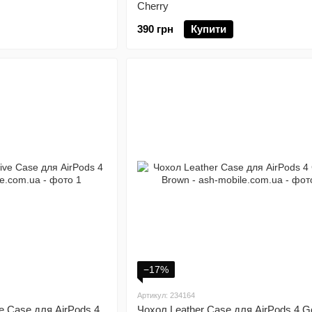
Cherry
390 грн
Купити
−17%
Артикул: 234164
e Case для AirPods 4
Чохол Leather Case для AirPods 4 G