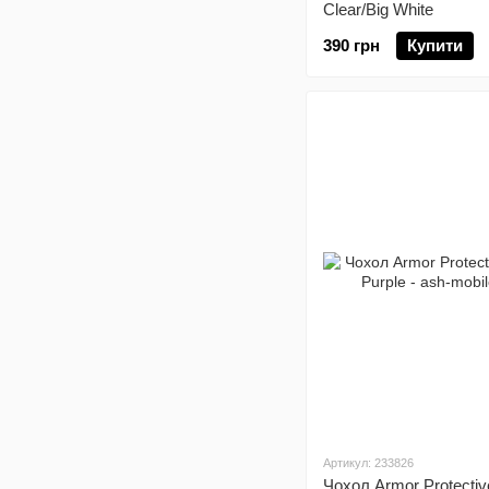
Clear/Big White
390 грн
Купити
Артикул: 233826
Чохол Armor Protectiv