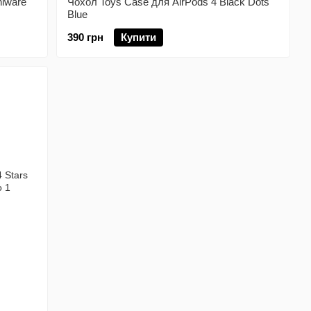
hiware
Чохол Toys Case для AirPods 4 Black Dots
Blue
390 грн
Купити