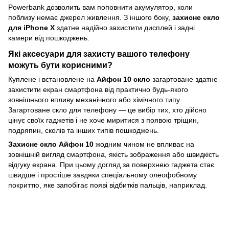
Powerbank дозволить вам поповнити акумулятор, коли
поблизу немає джерел живлення. З іншого боку,
захисне скло
для iPhone X
здатне надійно захистити дисплей і задні
камери від пошкоджень.
Які аксесуари для захисту вашого телефону
можуть бути корисними?
Куплене і встановлене на
Айфон 10 скло
загартоване здатне
захистити екран смартфона від практично будь-якого
зовнішнього впливу механічного або хімічного типу.
Загартоване скло для телефону — це вибір тих, хто дійсно
цінує своїх гаджетів і не хоче миритися з появою тріщин,
подряпин, сколів та інших типів пошкоджень.
Захисне скло Айфон 10
жодним чином не впливає на
зовнішній вигляд смартфона, якість зображення або швидкість
відгуку екрана. При цьому догляд за поверхнею гаджета стає
швидше і простіше завдяки спеціальному олеофобному
покриттю, яке запобігає появі відбитків пальців, наприклад.