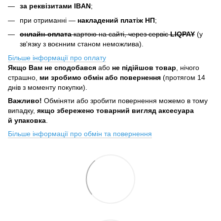
за реквізитами IBAN
;
при отриманні —
накладений платіж НП
;
онлайн-оплата
картою на сайті, через сервіс
LIQPAY
(у
зв'язку з воєнним станом неможлива).
Більше інформації про оплату
Якщо Вам не сподобався
або
не підійшов товар
, нічого
страшно,
ми зробимо обмін або повернення
(протягом 14
днів з моменту покупки).
Важливо!
Обміняти або зробити повернення можемо в тому
випадку,
якщо збережено товарний вигляд аксесуара
й упаковка
.
Більше інформації про обмін та повернення