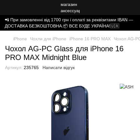
📲 При замовленні від 1700 грн і оплаті за реквізитами IBAN —
ДОСТАВКА БЕЗКОШТОВНА.📦 ВСЕ БУДЕ УКРАЇНА!🇺🇦
iPhone
Чохли для iPhone
iPhone 16 PRO MAX
Чохол AG-PC
Чохол AG-PC Glass для iPhone 16
PRO MAX Midnight Blue
Артикул:
235765
Написати відгук