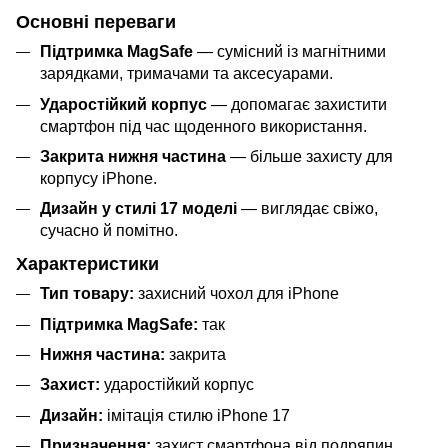
Основні переваги
Підтримка MagSafe
— сумісний із магнітними
зарядками, тримачами та аксесуарами.
Ударостійкий корпус
— допомагає захистити
смартфон під час щоденного використання.
Закрита нижня частина
— більше захисту для
корпусу iPhone.
Дизайн у стилі 17 моделі
— виглядає свіжо,
сучасно й помітно.
Характеристики
Тип товару:
захисний чохол для iPhone
Підтримка MagSafe:
так
Нижня частина:
закрита
Захист:
ударостійкий корпус
Дизайн:
імітація стилю iPhone 17
Призначення:
захист смартфона від подряпин,