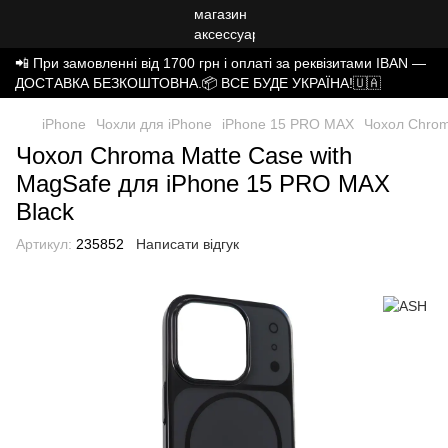
📲 При замовленні від 1700 грн і оплаті за реквізитами IBAN —
ДОСТАВКА БЕЗКОШТОВНА.📦 ВСЕ БУДЕ УКРАЇНА!🇺🇦
iPhone
Чохли для iPhone
iPhone 15 PRO MAX
Чохол Chrom
Чохол Chroma Matte Case with
MagSafe для iPhone 15 PRO MAX
Black
Артикул:
235852
Написати відгук