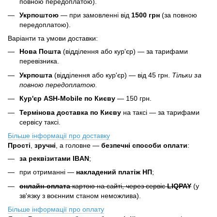
повною передоплатою).
Укрпоштою
— при замовленні від
1500 грн
(за повною
передоплатою).
Варіанти та умови доставки:
Нова Пошта
(відділення або кур'єр) — за тарифами
перевізника.
Укрпошта
(відділення або кур'єр) — від 45 грн.
Тільки за
повною передоплатою.
Кур'єр ASH-Mobile по Києву
— 150 грн.
Термінова доставка по Києву
на таксі — за тарифами
сервісу таксі.
Більше інформації про доставку
Прості
,
зручні
, а головне —
безпечні способи оплати
:
за реквізитами IBAN
;
при отриманні —
накладений платіж НП
;
онлайн-оплата
картою на сайті, через сервіс
LIQPAY
(у
зв'язку з воєнним станом неможлива).
Більше інформації про оплату