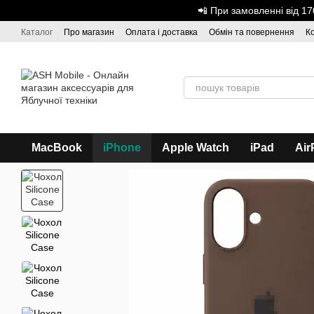
Перейти до основного контенту
📲 При замовленні від 
Каталог
Про магазин
Оплата і доставка
Обмін та повернення
К
Дисконтна програма
ASH - Оптова торгівля
MacBook
iPhone
Apple Watch
iPad
Air