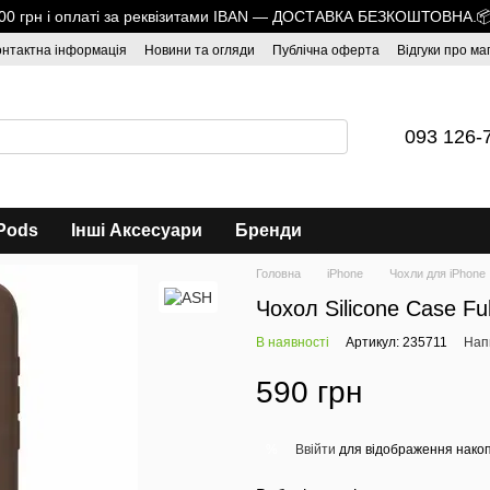
1700 грн і оплаті за реквізитами IBAN — ДОСТАВКА БЕЗКОШТОВНА.
онтактна інформація
Новини та огляди
Публічна оферта
Відгуки про ма
093 126-
Pods
Інші Аксесуари
Бренди
Головна
iPhone
Чохли для iPhone
Чохол Silicone Case Fu
В наявності
Артикул: 235711
Напи
590 грн
Ввійти
для відображення накоп
%