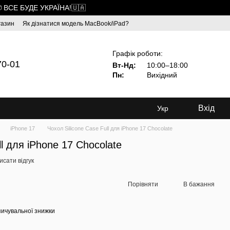
 ВСЕ БУДЕ УКРАЇНА!🇺🇦
газин
Як дізнатися модель MacBook/iPad?
Графік роботи:
70-01
Вт-Нд:
10:00–18:00
Пн:
Вихідний
Вхід
Укр
iPhone 17
Чохол Silicone Case Full для iPhone 17 Chocolate
ll для iPhone 17 Chocolate
сати відгук
Порівняти
В бажання
ичувальної знижки