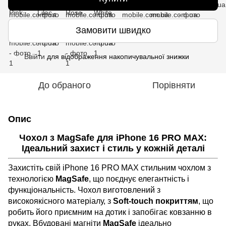
Замовити швидко
Ввійти
для відображення накопичувальної знижки
%
До обраного
Порівняти
Опис
Чохол з MagSafe для iPhone 16 PRO MAX:
Ідеальний захист і стиль у кожній деталі
Захистіть свій iPhone 16 PRO MAX стильним чохлом з
технологією
MagSafe
, що поєднує елегантність і
функціональність. Чохол виготовлений з
високоякісного матеріалу, з
Soft-touch покриттям
, що
робить його приємним на дотик і запобігає ковзанню в
руках. Вбудовані магніти
MagSafe
ідеально