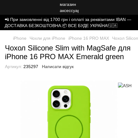
📲 При замовленні від 1700 грн і оплаті за реквізитами IBAN —
ДОСТАВКА БЕЗКОШТОВНА.📦 ВСЕ БУДЕ УКРАЇНА!🇺🇦
iPhone
Чохли для iPhone
iPhone 16 PRO MAX
Чохол Silico
Чохол Silicone Slim with MagSafe для
iPhone 16 PRO MAX Emerald green
Артикул:
235297
Написати відгук