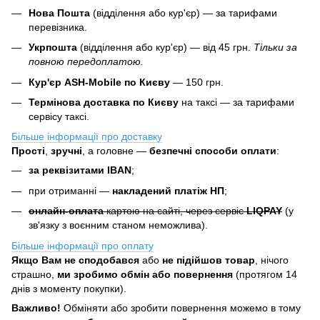
Нова Пошта
(відділення або кур'єр) — за тарифами
перевізника.
Укрпошта
(відділення або кур'єр) — від 45 грн.
Тільки за
повною передоплатою.
Кур'єр ASH-Mobile по Києву
— 150 грн.
Термінова доставка по Києву
на таксі — за тарифами
сервісу таксі.
Більше інформації про доставку
Прості
,
зручні
, а головне —
безпечні способи оплати
:
за реквізитами IBAN
;
при отриманні —
накладений платіж НП
;
онлайн-оплата
картою на сайті, через сервіс
LIQPAY
(у
зв'язку з воєнним станом неможлива).
Більше інформації про оплату
Якщо Вам не сподобався
або
не підійшов товар
, нічого
страшно,
ми зробимо обмін або повернення
(протягом 14
днів з моменту покупки).
Важливо!
Обміняти або зробити повернення можемо в тому