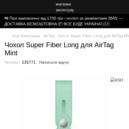
📲 При замовленні від 1700 грн і оплаті за реквізитами IBAN —
ДОСТАВКА БЕЗКОШТОВНА.📦 ВСЕ БУДЕ УКРАЇНА!🇺🇦
Інші Аксесуари
AirTag
Чохол Super Fiber Long для AirTag Mi
Чохол Super Fiber Long для AirTag
Mint
Артикул:
235771
Написати відгук