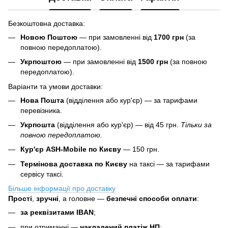
Безкоштовна доставка:
Новою Поштою
— при замовленні від
1700 грн
(за
повною передоплатою).
Укрпоштою
— при замовленні від
1500 грн
(за повною
передоплатою).
Варіанти та умови доставки:
Нова Пошта
(відділення або кур'єр) — за тарифами
перевізника.
Укрпошта
(відділення або кур'єр) — від 45 грн.
Тільки за
повною передоплатою.
Кур'єр ASH-Mobile по Києву
— 150 грн.
Термінова доставка по Києву
на таксі — за тарифами
сервісу таксі.
Більше інформації про доставку
Прості
,
зручні
, а головне —
безпечні способи оплати
:
за реквізитами IBAN
;
при отриманні —
накладений платіж НП
;