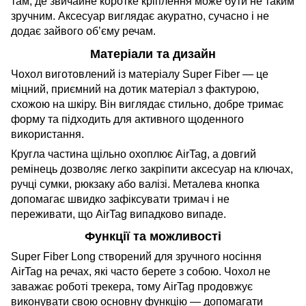
там, де звичайне коротке кріплення може бути не таким
зручним. Аксесуар виглядає акуратно, сучасно і не
додає зайвого об’єму речам.
Матеріали та дизайн
Чохол виготовлений із матеріалу Super Fiber — це
міцний, приємний на дотик матеріал з фактурою,
схожою на шкіру. Він виглядає стильно, добре тримає
форму та підходить для активного щоденного
використання.
Кругла частина щільно охоплює AirTag, а довгий
ремінець дозволяє легко закріпити аксесуар на ключах,
ручці сумки, рюкзаку або валізі. Металева кнопка
допомагає швидко зафіксувати тримач і не
переживати, що AirTag випадково випаде.
Функції та можливості
Super Fiber Long створений для зручного носіння
AirTag на речах, які часто берете з собою. Чохол не
заважає роботі трекера, тому AirTag продовжує
виконувати свою основну функцію — допомагати