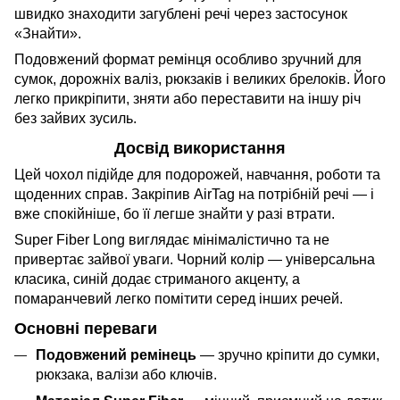
швидко знаходити загублені речі через застосунок
«Знайти».
Подовжений формат ремінця особливо зручний для
сумок, дорожніх валіз, рюкзаків і великих брелоків. Його
легко прикріпити, зняти або переставити на іншу річ
без зайвих зусиль.
Досвід використання
Цей чохол підійде для подорожей, навчання, роботи та
щоденних справ. Закріпив AirTag на потрібній речі — і
вже спокійніше, бо її легше знайти у разі втрати.
Super Fiber Long виглядає мінімалістично та не
привертає зайвої уваги. Чорний колір — універсальна
класика, синій додає стриманого акценту, а
помаранчевий легко помітити серед інших речей.
Основні переваги
Подовжений ремінець
— зручно кріпити до сумки,
рюкзака, валізи або ключів.