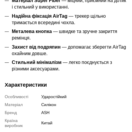
Матеріал Super Fiber
— міцний, приємний на дотик
і стильний у використанні.
Надійна фіксація AirTag
— трекер щільно
тримається всередині чохла.
Металева кнопка
— швидке та зручне закриття
ремінця.
Захист від подряпин
— допомагає зберегти AirTag
охайним довше.
Стильний мінімалізм
— легко поєднується з
різними аксесуарами.
Характеристики
Особливості
Ударостійкий
Матеріал
Силікон
Бренд
ASH
Країна
Китай
виробник