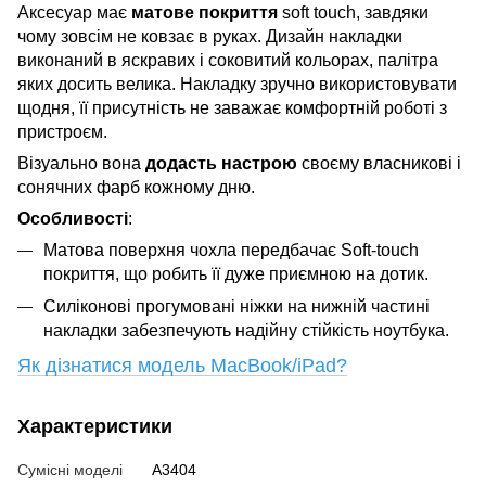
Аксесуар має
матове покриття
soft touch, завдяки
чому зовсім не ковзає в руках. Дизайн накладки
виконаний в яскравих і соковитий кольорах, палітра
яких досить велика. Накладку зручно використовувати
щодня, її присутність не заважає комфортній роботі з
пристроєм.
Візуально вона
додасть настрою
своєму власникові і
сонячних фарб кожному дню.
Особливості
:
Матова поверхня чохла передбачає Soft-touch
покриття, що робить її дуже приємною на дотик.
Силіконові прогумовані ніжки на нижній частині
накладки забезпечують надійну стійкість ноутбука.
Як дізнатися модель MacBook/iPad?
Характеристики
Сумісні моделі
A3404