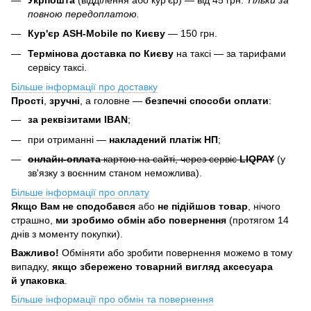
повною передоплатою.
Кур'єр ASH-Mobile по Києву
— 150 грн.
Термінова доставка по Києву
на таксі — за тарифами
сервісу таксі.
Більше інформації про доставку
Прості
,
зручні
, а головне —
безпечні способи оплати
:
за реквізитами IBAN
;
при отриманні —
накладений платіж НП
;
онлайн-оплата
картою на сайті, через сервіс
LIQPAY
(у
зв'язку з воєнним станом неможлива).
Більше інформації про оплату
Якщо Вам не сподобався
або
не підійшов товар
, нічого
страшно,
ми зробимо обмін або повернення
(протягом 14
днів з моменту покупки).
Важливо!
Обміняти або зробити повернення можемо в тому
випадку,
якщо збережено товарний вигляд аксесуара
й упаковка
.
Більше інформації про обмін та повернення