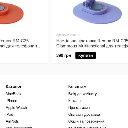
Артикул: 199291
 Remax RM-C35
Настільна підставка Remax RM-C3
onal для телефона та
Glamorous Multifunctional для телеф
планшета Purple
390 грн
Купити
Каталог
Клієнтам
MacBook
Вхід до кабінету
iPhone
Каталог
Apple Watch
Про магазин
iPad
Оплата і доставка
AirPods
Обмін та повернення