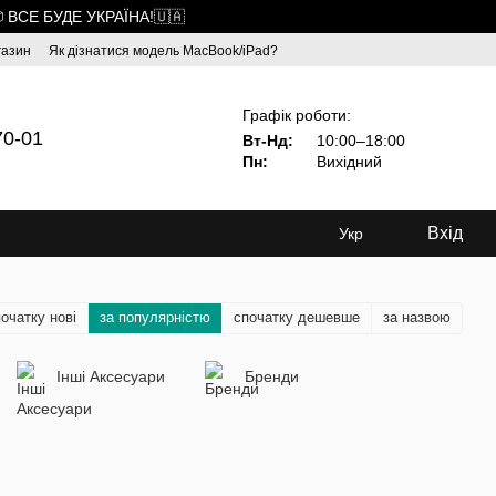
 ВСЕ БУДЕ УКРАЇНА!🇺🇦
газин
Як дізнатися модель MacBook/iPad?
Графік роботи:
70-01
Вт-Нд:
10:00–18:00
Пн:
Вихідний
Вхід
Укр
очатку нові
за популярністю
спочатку дешевше
за назвою
Інші Аксесуари
Бренди