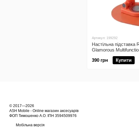
Артикул: 199292
Настільна підставка
Glamorous Multifuncti
планшета Orange
390 грн
Купити
© 2017—2026
ASH Mobile - Online магазин аксесуарів
ФОП Тимошенко А.О. ІПН 3594509976
Мобільна версія