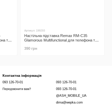
Артикул: 199293
5
Настільна підставка Remax RM-C35
она та
Glamorous Multifunctional для телефона та
планшета Sea Blue
390 грн
Контактна інформація
093 126-70-01
093 126-70-01
093 126-70-01
Передзвонити вам?
@ASH_MOBILE_UA
dima@wepka.com