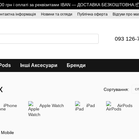
1700 грн і оплаті за реквізитами IBAN — ДОСТАВКА БЕЗКОШТОВНА.
онтактна інформація
Новини та огляди
Публічна оферта
Відгуки про ма
093 126-
Pods
Інші Аксесуари
Бренди
x
сп
Сортування:
iPhone
Apple Watch
iPad
AirPods