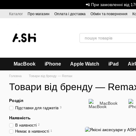
Перейти до основного контенту
📲 При замовленні від 
Каталог
Про магазин
Оплата і доставка
Обмін та повернення
К
Дисконтна програма
ASH - Оптова торгівля
MacBook
iPhone
Apple Watch
iPad
Air
Головна
Товари від бренду — Remax
Товари від бренду — Rema
Розділ
MacBook
Підставки для гаджетів
3
Наявність
В наявності
2
Немає в наявності
1