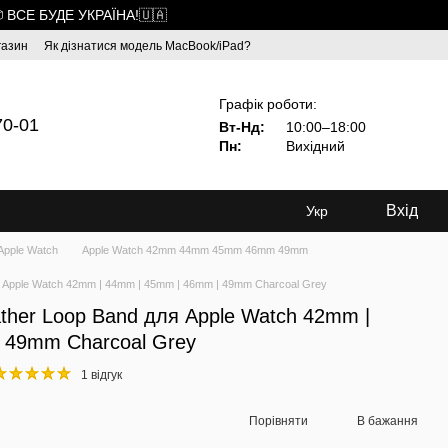
 ВСЕ БУДЕ УКРАЇНА!🇺🇦
газин
Як дізнатися модель MacBook/iPad?
Графік роботи:
70-01
Вт-Нд:
10:00–18:00
Пн:
Вихідний
Вхід
Укр
Apple Watch
Apple Watch 42mm 44mm 45mm 46mm 49mm
я Apple Watch 42mm | 44mm | 45mm | 46mm | 49mm Charcoal Grey
ther Loop Band для Apple Watch 42mm |
 49mm Charcoal Grey
1 відгук
Порівняти
В бажання