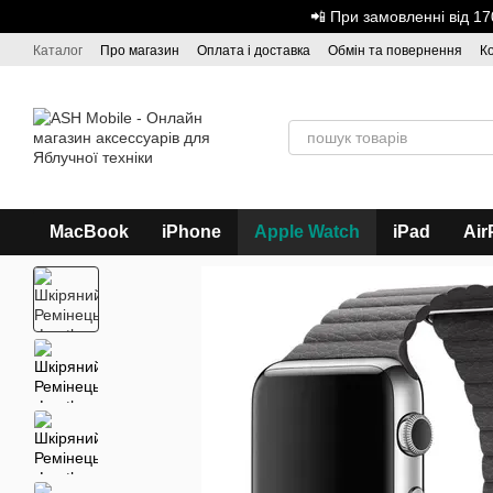
Перейти до основного контенту
📲 При замовленні від 
Каталог
Про магазин
Оплата і доставка
Обмін та повернення
К
Дисконтна програма
ASH - Оптова торгівля
MacBook
iPhone
Apple Watch
iPad
Air