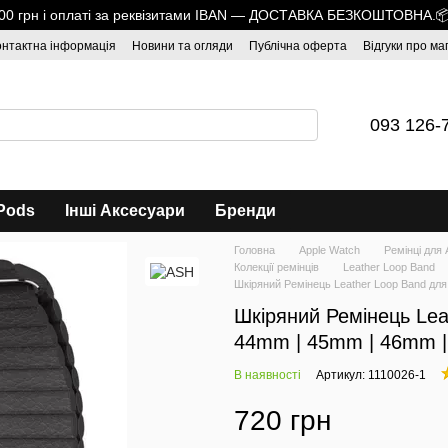
1700 грн і оплаті за реквізитами IBAN — ДОСТАВКА БЕЗКОШТОВНА.
онтактна інформація
Новини та огляди
Публічна оферта
Відгуки про ма
093 126-
Pods
Інші Аксесуари
Бренди
Головна
Apple Watch
Ремінці для 
Колекції ремінців
Leather Loop Band
Шкіряний Ремінець Leather Loop Band дл
Шкіряний Ремінець Lea
44mm | 45mm | 46mm |
В наявності
Артикул: 1110026-1
720 грн