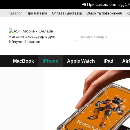
Перейти до основного контенту
📲 При замовленні від 
Каталог
Про магазин
Оплата і доставка
Обмін та повернення
К
Дисконтна програма
ASH - Оптова торгівля
MacBook
iPhone
Apple Watch
iPad
Air