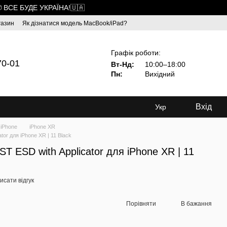
 ВСЕ БУДЕ УКРАЇНА!🇺🇦
газин
Як дізнатися модель MacBook/iPad?
Графік роботи:
70-01
Вт-Нд:
10:00–18:00
Пн:
Вихідний
Вхід
Укр
 iPhone
iPhone XR
or для iPhone XR | 11 Black
 ESD with Applicator для iPhone XR | 11
исати відгук
Порівняти
В бажання