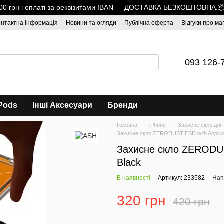
1700 грн і оплаті за реквізитами IBAN — ДОСТАВКА БЕЗКОШТОВНА.
онтактна інформація
Новини та огляди
Публічна оферта
Відгуки про ма
093 126-
Pods
Інші Аксесуари
Бренди
Головна
iPhone
Захисне скло для
Захисне скло ZERODUST ESD with Applicat
Захисне скло ZERODUST
Black
В наявності
Артикул: 233582
Нап
320 грн
420 грн