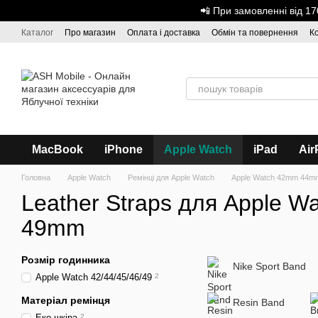
Перейти до основного контенту
📲 При замовленні від 
Каталог
Про магазин
Оплата і доставка
Обмін та повернення
К
Дисконтна програма
ASH - Оптова торгівля
MacBook
iPhone
Apple Watch
iPad
Air
Головна
Apple Watch
Ремінці для Apple Watch
Apple Watch 42mm 44
Leather Straps для Apple Watc
49mm
Розмір годинника
Nike Sport Band
Аpple Watch 42/44/45/46/49
2
Матеріал ремінця
Resin Band
Еко-шкіра
2