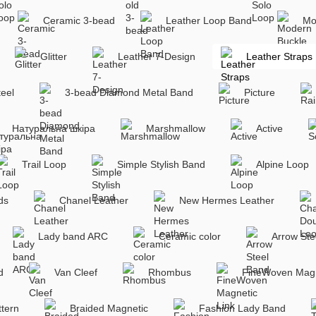
Ceramic 3-bead
Leather Loop Band
Mo
Glitter
Leather 7-Design
Leather Straps
teel
3-bead Diamond Metal Band
Picture
Натуральна шкіра
Marshmallow
Active
Trail Loop
Simple Stylish Band
Alpine Loop
ds
Chanel Leather
New Hermes Leather
Lady band ARC
Ceramic color
Arrow Ste
d
Van Cleef
Rhombus
FineWoven Magn
ttern
Braided Magnetic
Fashion Lady Band