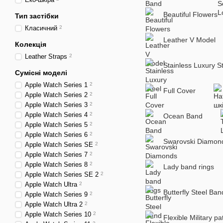
Beautiful Flowers
Тип застібки
Класичний
2
Leather V Model
Колекція
Leather Straps
2
Stainless Luxury S
Сумісні моделі
Apple Watch Series 1
2
Full Cover
Apple Watch Series 2
2
Apple Watch Series 3
2
Apple Watch Series 4
2
Ocean Band
Apple Watch Series 5
2
Apple Watch Series 6
2
Swarovski Diamon
Apple Watch Series SE
2
Apple Watch Series 7
2
Apple Watch Series 8
2
Lady band rings
Apple Watch Series SE 2
2
Apple Watch Ultra
2
Butterfly Steel Ban
Apple Watch Series 9
2
Apple Watch Ultra 2
2
Apple Watch Series 10
2
Flexible Military pa