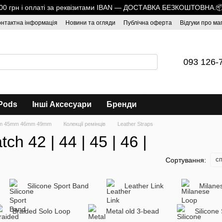
1700 грн і оплаті за реквізитами IBAN — ДОСТАВКА БЕЗКОШТОВНА.
онтактна інформація
Новини та огляди
Публічна оферта
Відгуки про ма
093 126-
Pods
Інші Аксесуари
Бренди
mm 45mm 46mm 49mm
Колекції ремінців
Leather Straps
h 42 | 44 | 45 | 46 |
сп
Сортування:
Silicone Sport Band
Leather Link
Milane
Braided Solo Loop
Metal old 3-bead
Silicone