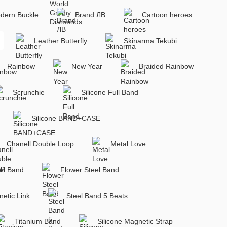
dern Buckle
Brand ЛВ
Cartoon heroes
Leather Butterfly
Skinarma Tekubi
Rainbow
New Year
Braided Rainbow
Scrunchie
Silicone Full Band
Silicone BAND+CASE
Chanell Double Loop
Metal Love
el Band
Flower Steel Band
etic Link
Steel Band 5 Beats
Titanium Band
Silicone Magnetic Strap