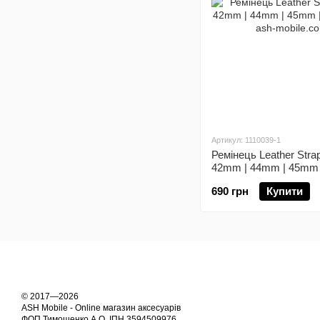
Артикул: 1110039-1
Ремінець Leather Stra
42mm | 44mm | 45mm 
690 грн
Купити
© 2017—2026
ASH Mobile - Online магазин аксесуарів
ФОП Тимошенко А.О. ІПН 3594509976