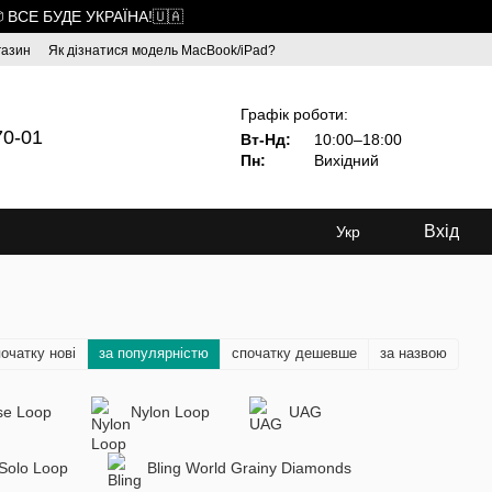
 ВСЕ БУДЕ УКРАЇНА!🇺🇦
газин
Як дізнатися модель MacBook/iPad?
Графік роботи:
70-01
Вт-Нд:
10:00–18:00
Пн:
Вихідний
Вхід
Укр
очатку нові
за популярністю
спочатку дешевше
за назвою
se Loop
Nylon Loop
UAG
 Solo Loop
Bling World Grainy Diamonds