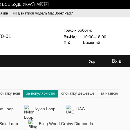
 ВСЕ БУДЕ УКРАЇНА!🇺🇦
газин
Як дізнатися модель MacBook/iPad?
Графік роботи:
70-01
Вт-Нд:
10:00–18:00
Пн:
Вихідний
Вхід
Укр
очатку нові
за популярністю
спочатку дешевше
за назвою
se Loop
Nylon Loop
UAG
 Solo Loop
Bling World Grainy Diamonds