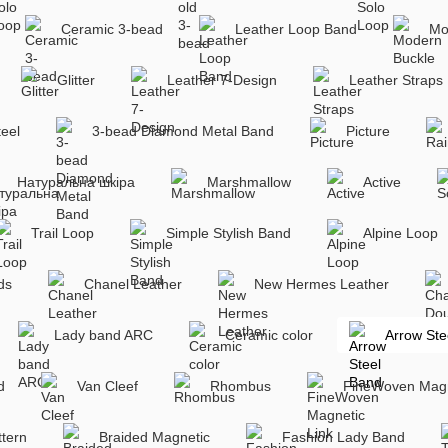
Ceramic 3-bead
Leather Loop Band
Mo
Glitter
Leather 7-Design
Leather Straps
teel
3-bead Diamond Metal Band
Picture
Натуральна шкіра
Marshmallow
Active
Trail Loop
Simple Stylish Band
Alpine Loop
ds
Chanel Leather
New Hermes Leather
Lady band ARC
Ceramic color
Arrow Ste
d
Van Cleef
Rhombus
FineWoven Magn
ttern
Braided Magnetic
Fashion Lady Band