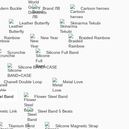
dern Buckle
Brand ЛВ
Cartoon heroes
Leather Butterfly
Skinarma Tekubi
Rainbow
New Year
Braided Rainbow
Scrunchie
Silicone Full Band
Silicone BAND+CASE
Chanell Double Loop
Metal Love
el Band
Flower Steel Band
etic Link
Steel Band 5 Beats
Titanium Band
Silicone Magnetic Strap