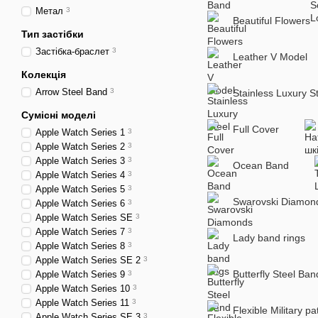
Метал
3
Beautiful Flowers
Тип застібки
Застібка-браслет
3
Leather V Model
Колекція
Arrow Steel Band
3
Stainless Luxury S
Сумісні моделі
Full Cover
Apple Watch Series 1
3
Apple Watch Series 2
3
Apple Watch Series 3
3
Ocean Band
Apple Watch Series 4
3
Apple Watch Series 5
3
Swarovski Diamon
Apple Watch Series 6
3
Apple Watch Series SE
3
Apple Watch Series 7
3
Lady band rings
Apple Watch Series 8
3
Apple Watch Series SE 2
3
Butterfly Steel Ban
Apple Watch Series 9
3
Apple Watch Series 10
3
Apple Watch Series 11
3
Flexible Military pa
Apple Watch Series SE 3
3