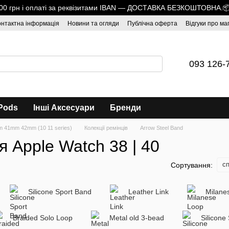
1700 грн і оплаті за реквізитами IBAN — ДОСТАВКА БЕЗКОШТОВНА.
онтактна інформація
Новини та огляди
Публічна оферта
Відгуки про ма
093 126-
Pods
Інші Аксесуари
Бренди
 41mm 42mm (10 11 series)
Колекції ремінців
Arrow Steel Band
я Apple Watch 38 | 40
сп
Сортування:
Silicone Sport Band
Leather Link
Milane
Braided Solo Loop
Metal old 3-bead
Silicone