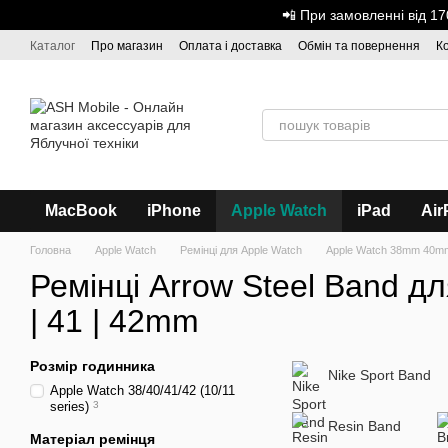
Перейти до основного контенту
📲 При замовленні від 
Каталог
Про магазин
Оплата і доставка
Обмін та повернення
К
Дисконтна програма
ASH - Оптова торгівля
MacBook
iPhone
Apple Watch
iPad
Air
Головна
Apple Watch
Ремінці для Apple Watch
Apple Watch 38mm 40mm
Ремінці Arrow Steel Band дл
| 41 | 42mm
Розмір годинника
Nike Sport Band
Аpple Watch 38/40/41/42 (10/11
series)
3
Resin Band
Матеріал ремінця