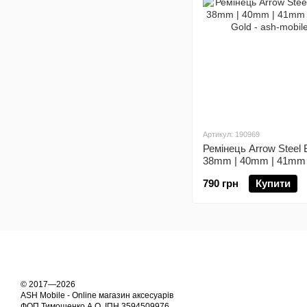
Артикул: 190969
Ремінець Arrow Steel
38mm | 40mm | 41mm |
series) Gold
790 грн
Купити
© 2017—2026
ASH Mobile - Online магазин аксесуарів
ФОП Тимошенко А.О. ІПН 3594509976