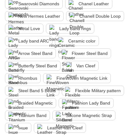
Swarovski Diamonds
Chanel Leather
New Hermes Leather
Chanell Double Loop
Metal Love
Lady band rings
Lady band ARC
Ceramic color
Arrow Steel Band
Flower Steel Band
Butterfly Steel Band
Van Cleef
Rhombus
FineWoven Magnetic Link
Steel Band 5 Beats
Flexible Military pattern
Braided Magnetic
Fashion Lady Band
Titanium Band
Silicone Magnetic Strap
Інше
Leather Van Cleef