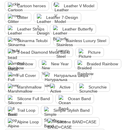
Cartoon heroes
Leather V Model
Glitter
Leather 7-Design
Leather Straps
Leather Butterfly
Skinarma Tekubi
Stainless Luxury Steel
3-bead Diamond Metal Band
Picture
Rainbow
New Year
Braided Rainbow
Full Cover
Натуральна шкіра
Marshmallow
Active
Scrunchie
Silicone Full Band
Ocean Band
Trail Loop
Simple Stylish Band
Alpine Loop
Silicone BAND+CASE