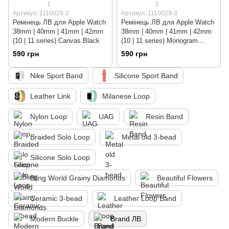
1
1
Артикул: 1110029-2
Артикул: 1110029-3
Ремінець ЛВ для Apple Watch
Ремінець ЛВ для Apple Watch
38mm | 40mm | 41mm | 42mm
38mm | 40mm | 41mm | 42mm
(10 | 11 series) Canvas Black
(10 | 11 series) Monogram
Brown Big Logo
590 грн
590 грн
Nike Sport Band
Silicone Sport Band
Leather Link
Milanese Loop
Nylon Loop
UAG
Resin Band
Braided Solo Loop
Metal old 3-bead
Silicone Solo Loop
Bling World Grainy Diamonds
Beautiful Flowers
Ceramic 3-bead
Leather Loop Band
Modern Buckle
Brand ЛВ