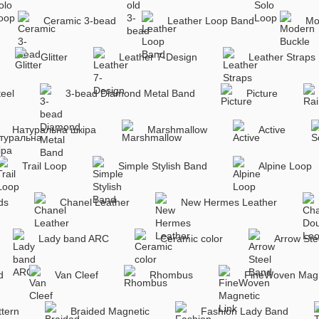
Ceramic 3-bead
Leather Loop Band
Mo
Glitter
Leather 7-Design
Leather Straps
teel
3-bead Diamond Metal Band
Picture
Натуральна шкіра
Marshmallow
Active
Trail Loop
Simple Stylish Band
Alpine Loop
ds
Chanel Leather
New Hermes Leather
Lady band ARC
Ceramic color
Arrow Ste
d
Van Cleef
Rhombus
FineWoven Magn
ttern
Braided Magnetic
Fashion Lady Band