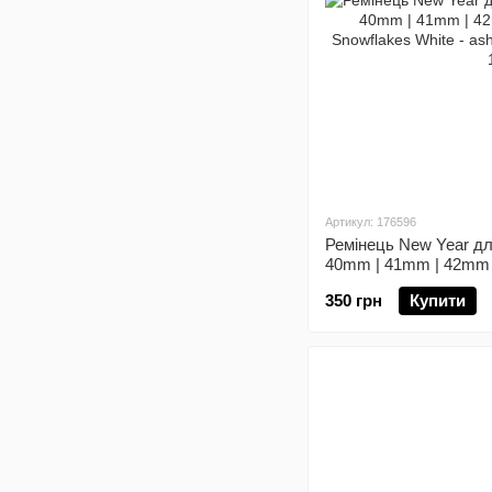
Артикул: 176596
Ремінець New Year дл
40mm | 41mm | 42mm (1
Snowflakes White
350 грн
Купити