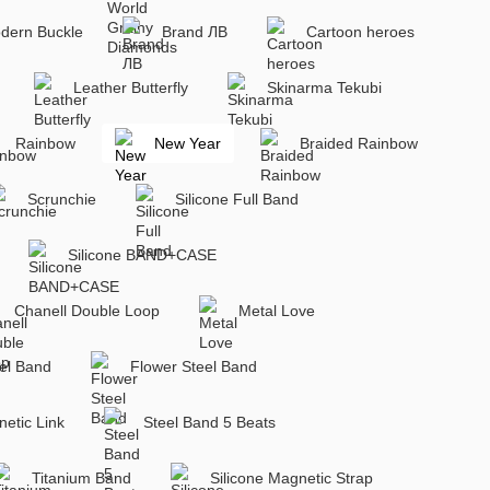
dern Buckle
Brand ЛВ
Cartoon heroes
Leather Butterfly
Skinarma Tekubi
Rainbow
New Year
Braided Rainbow
Scrunchie
Silicone Full Band
Silicone BAND+CASE
Chanell Double Loop
Metal Love
el Band
Flower Steel Band
etic Link
Steel Band 5 Beats
Titanium Band
Silicone Magnetic Strap