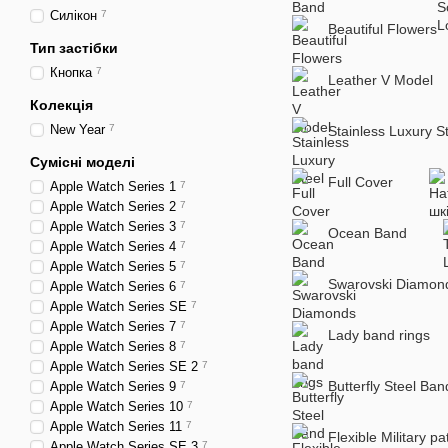
Силікон
7
Beautiful Flowers
Тип застібки
Кнопка
7
Leather V Model
Колекція
New Year
7
Stainless Luxury S
Сумісні моделі
Full Cover
Apple Watch Series 1
7
Apple Watch Series 2
7
Apple Watch Series 3
7
Ocean Band
Apple Watch Series 4
7
Apple Watch Series 5
7
Swarovski Diamon
Apple Watch Series 6
7
Apple Watch Series SE
7
Apple Watch Series 7
7
Lady band rings
Apple Watch Series 8
7
Apple Watch Series SE 2
7
Butterfly Steel Ban
Apple Watch Series 9
7
Apple Watch Series 10
7
Apple Watch Series 11
7
Flexible Military pa
Apple Watch Series SE 3
7