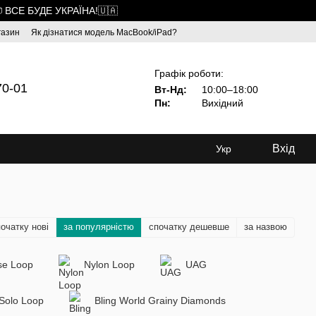
 ВСЕ БУДЕ УКРАЇНА!🇺🇦
газин
Як дізнатися модель MacBook/iPad?
Графік роботи:
70-01
Вт-Нд:
10:00–18:00
Пн:
Вихідний
Вхід
Укр
очатку нові
за популярністю
спочатку дешевше
за назвою
se Loop
Nylon Loop
UAG
 Solo Loop
Bling World Grainy Diamonds