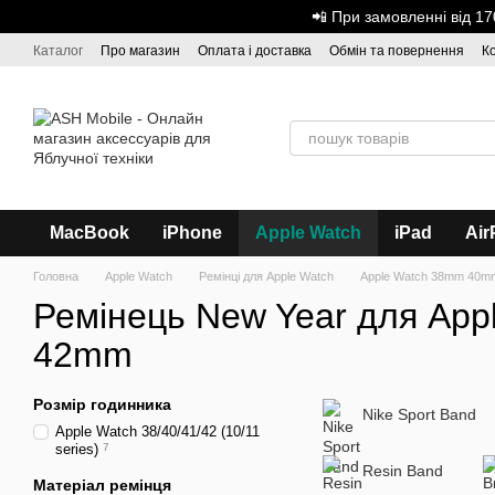
Перейти до основного контенту
📲 При замовленні від 
Каталог
Про магазин
Оплата і доставка
Обмін та повернення
К
Дисконтна програма
ASH - Оптова торгівля
MacBook
iPhone
Apple Watch
iPad
Air
Головна
Apple Watch
Ремінці для Apple Watch
Apple Watch 38mm 40mm
Ремінець New Year для Apple
42mm
Розмір годинника
Nike Sport Band
Аpple Watch 38/40/41/42 (10/11
series)
7
Resin Band
Матеріал ремінця