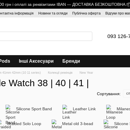
1700 грн і оплаті за реквізитами IBAN — ДОСТАВКА БЕЗКОШТОВНА.
онтактна інформація
Новини та огляди
Публічна оферта
Відгуки про ма
093 126-
Pods
Інші Аксесуари
Бренди
 41mm 42mm (10 11 series)
Колекції ремінців
New Year
 Watch 38 | 40 | 41 |
сп
Сортування:
Silicone Sport Band
Leather Link
Milane
Braided Solo Loop
Metal old 3-bead
Silicone