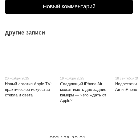
Новый комментарий
Другие записи
20 ноября 2025
19 ноября 2025
18 сентября 2
Новый логотип Apple TV:
Следующий iPhone Air
Недостатки
практическое искусство
может иметь две задние
Air и iPhone
стекла и света
камеры — чего ждать от
Apple?