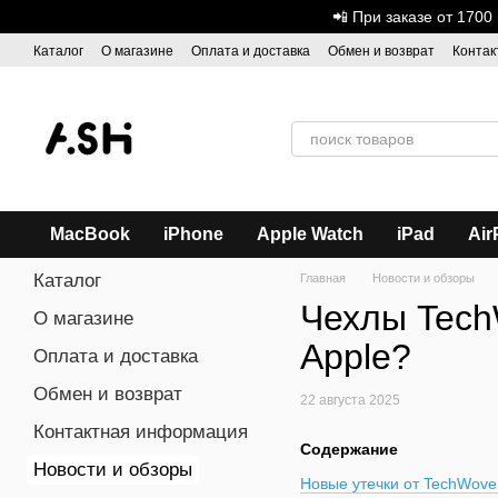
Перейти к основному контенту
📲 При заказе от 170
Каталог
О магазине
Оплата и доставка
Обмен и возврат
Контак
Дисконтная программа
ASH - Оптовая торговля
MacBook
iPhone
Apple Watch
iPad
Air
Каталог
Главная
Новости и обзоры
Чехлы Tech
О магазине
Apple?
Оплата и доставка
Обмен и возврат
22 августа 2025
Контактная информация
Содержание
Новости и обзоры
Новые утечки от TechWoven