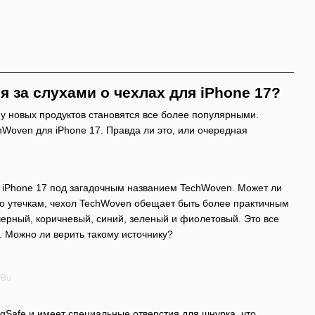
я за слухами о чехлах для iPhone 17?
му новых продуктов становятся все более популярными.
Woven для iPhone 17. Правда ли это, или очередная
я iPhone 17 под загадочным названием TechWoven. Может ли
но утечкам, чехол TechWoven обещает быть более практичным
: черный, коричневый, синий, зеленый и фиолетовый. Это все
. Можно ли верить такому источнику?
 Bu
gSafe и имеет специальные отверстия для шнурка, что,