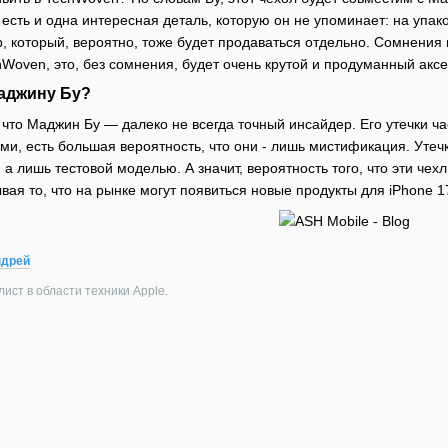
 есть и одна интересная деталь, которую он не упоминает: на упа
 который, вероятно, тоже будет продаваться отдельно. Сомнения п
hWoven, это, без сомнения, будет очень крутой и продуманный аксе
аджину Бу?
 что Маджин Бу — далеко не всегда точный инсайдер. Его утечки ч
, есть большая вероятность, что они - лишь мистификация. Утечк
а лишь тестовой моделью. А значит, вероятность того, что эти чех
ая то, что на рынке могут появиться новые продукты для iPhone 1
ндрей
ист в области техники Apple.