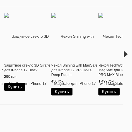
Защитное стекло 3D Giraffe
Чехол Shining with MagSafe
Чехол TechWoven C
17
для iPhone 17 Black
для iPhone 17 PRO MAX
MagSafe для iPhone
Deep Purple
PRO MAX Blue
290 грн
450 грн
1 499 грн
Купить
Купить
Купить