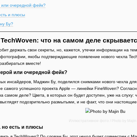
 или очередной фейк?
есть и плюсы
ну Бу?
 TechWoven: что на самом деле скрываетс
юбит держать свои секреты, но, кажется, утечки информации на те
 фотографии, якобы подтверждающие появление нового чехла Tech
разбираться вместе!
ерой или очередной фейк?
тных инсайдеров, Маджин Бу, поделился снимками нового чехла дл
 не самого успешного проекта Apple — линейки FineWoven? Соглас
 на самом деле? Цвета, в которых он будет доступен, уже на слуху
 выглядят подозрительно размытыми, и не факт, что они настоящие
Иллюстративное фото / Photo by Majin
. но есть и плюсы
вить в TechWoven? По словам Бу, этот чехол будет совместим с Ma