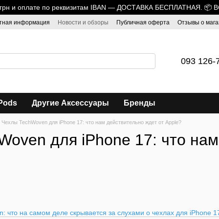
0 грн и оплате по реквизитам IBAN — ДОСТАВКА БЕСПЛАТНАЯ. 📦 
тная информация
Новости и обзоры
Публичная оферта
Отзывы о мага
093 126-
Pods
Другие Аксессуары
Бренды
Чехлы TechWoven для iPhone 17: что нам действительно ждет от Apple?
Woven для iPhone 17: что нам
: что на самом деле скрывается за слухами о чехлах для iPhone 1