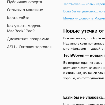
Публичная оферта
TechWoven — новый герой
Отзывы о магазине
Если бы не упаковка... но 
Карта сайта
Можно ли доверять Маджи
Как узнать модель
Новые утечки от
MacBook/iPad?
Все мы знаем, что Apple л
Дисконтная программа
Недавно в сети появились
ASH - Оптовая торговля
мистификация — давайте 
TechWoven — новый г
Во вторник один из извес
этот чехол стать заменой
и стильным, но так ли это
хорошо, но фото упаковки
Если бы не упаковка..
Что нас может приятно уди