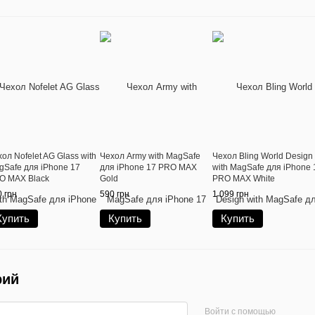
ол Nofelet AG Glass with
Чехол Army with MagSafe
Чехол Bling World Design
gSafe для iPhone 17
для iPhone 17 PRO MAX
with MagSafe для iPhone 
O MAX Black
Gold
PRO MAX White
 грн
590 грн
1 099 грн
Купить
Купить
Купить
рий
Войти с помощью