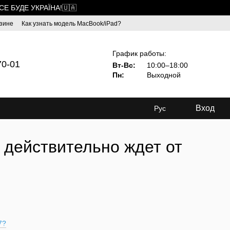
ВСЕ БУДЕ УКРАЇНА!🇺🇦
зине
Как узнать модель MacBook/iPad?
График работы:
70-01
Вт-Вс:
10:00–18:00
Пн:
Выходной
Вход
Рус
 действительно ждет от
7?