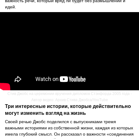
важность речи, который вряд ли будет без размышлений и
идей.
Стив Джобс на церемонии вручения дипломов Стэнфорда 2005 года -
Автор видео: Архив Стива Джобса/YouTube
Три интересные истории, которые действительно
могут изменить взгляд на жизнь
Своей речью Джобс поделился с выпускниками тремя
важными историями из собственной жизни, каждая из которых
имела глубокий смысл. Он рассказал о важности «соединения