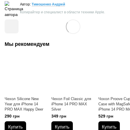
Автор:
Тимошенко Андрей
Копирайтер и специалист в области техники Apple.
Мы рекомендуем
Чехол Silicone New
Чехол Foil Classic для
Чохол Proove Cu
Year для iPhone 14
iPhone 14 PRO MAX
Case with MagSaf
PRO MAX Happy Deer
Silver
iPhone 14 PRO M
Black
290 грн
349 грн
529 грн
Купить
Купить
Купить