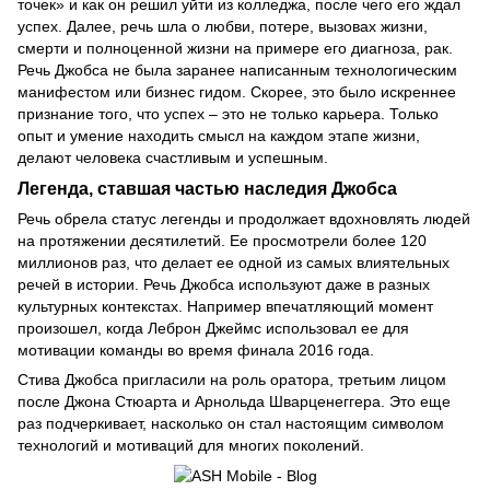
точек» и как он решил уйти из колледжа, после чего его ждал
успех. Далее, речь шла о любви, потере, вызовах жизни,
смерти и полноценной жизни на примере его диагноза, рак.
Речь Джобса не была заранее написанным технологическим
манифестом или бизнес гидом. Скорее, это было искреннее
признание того, что успех – это не только карьера. Только
опыт и умение находить смысл на каждом этапе жизни,
делают человека счастливым и успешным.
Легенда, ставшая частью наследия Джобса
Речь обрела статус легенды и продолжает вдохновлять людей
на протяжении десятилетий. Ее просмотрели более 120
миллионов раз, что делает ее одной из самых влиятельных
речей в истории. Речь Джобса используют даже в разных
культурных контекстах. Например впечатляющий момент
произошел, когда Леброн Джеймс использовал ее для
мотивации команды во время финала 2016 года.
Стива Джобса пригласили на роль оратора, третьим лицом
после Джона Стюарта и Арнольда Шварценеггера. Это еще
раз подчеркивает, насколько он стал настоящим символом
технологий и мотиваций для многих поколений.