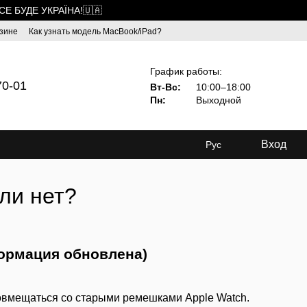
ВСЕ БУДЕ УКРАЇНА!🇺🇦
зине
Как узнать модель MacBook/iPad?
График работы:
70-01
Вт-Вс:
10:00–18:00
Пн:
Выходной
Вход
Рус
ли нет?
формация обновлена)
совмещаться со старыми ремешками Apple Watch.