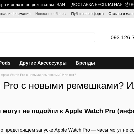
0 грн и оплате по реквизитам IBAN — ДОСТАВКА БЕСПЛАТНАЯ. 📦 
тная информация
Новости и обзоры
Публичная оферта
Отзывы о мага
093 126-
Pods
Другие Аксессуары
Бренды
Apple Watch Pro с новыми ремешками? Или нет?
h Pro с новыми ремешками? И
могут не подойти к Apple Watch Pro (ин
и о предстоящем запуске Apple Watch Pro — часы могут не 