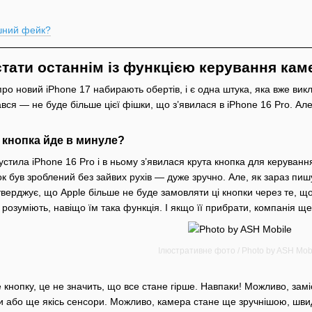
шний фейк?
стати останнім із функцією керування ка
ро новий iPhone 17 набирають обертів, і є одна штука, яка вже ви
вся — не буде більше цієї фішки, що з’явилася в iPhone 16 Pro. Але
я кнопка йде в минуле?
устила iPhone 16 Pro і в ньому з’явилася крута кнопка для керуван
мок був зроблений без зайвих рухів — дуже зручно. Але, як зараз пиш
верджує, що Apple більше не буде замовляти ці кнопки через те, що
 розуміють, навіщо їм така функція. І якщо її прибрати, компанія щ
Ілюстративне фото / Photo by ASH Mob
 кнопку, це не значить, що все стане гірше. Навпаки! Можливо, зам
и або ще якісь сенсори. Можливо, камера стане ще зручнішою, шви