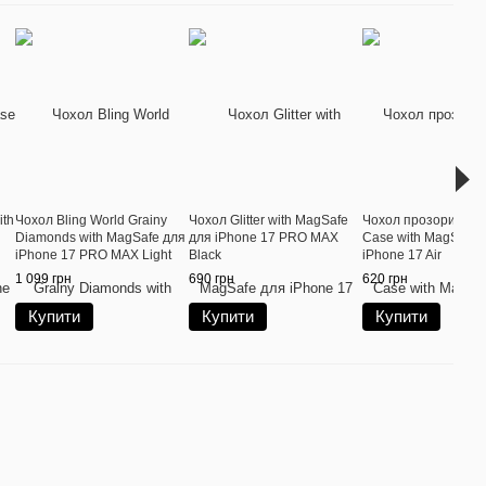
ith
Чохол Bling World Grainy
Чохол Glitter with MagSafe
Чохол прозорий Sp
Diamonds with MagSafe для
для iPhone 17 PRO MAX
Case with MagSafe 
iPhone 17 PRO MAX Light
Black
iPhone 17 Air
Pink
1 099 грн
690 грн
620 грн
Купити
Купити
Купити