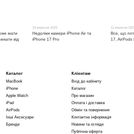
18 вересня 2025
11 вересня 202
може мати
Недоліки камери iPhone Air та
Все, що пот
чекати від
iPhone 17 Pro
17, AirPods 
Каталог
Клієнтам
MacBook
Вхід до кабінету
iPhone
Каталог
Apple Watch
Про магазин
iPad
Оплата і доставка
AirPods
Обмін та повернення
Інші Аксесуари
Контактна інформація
Бренди
Новини та огляди
Публічна оферта