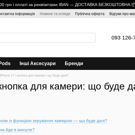
1700 грн і оплаті за реквізитами IBAN — ДОСТАВКА БЕЗКОШТОВНА.
онтактна інформація
Новини та огляди
Публічна оферта
Відгуки про ма
093 126-
Pods
Інші Аксесуари
Бренди
iPhone 17 і кнопка для камери: що буде далі?
 кнопка для камери: що буде д
ннім із функцією керування камерою — що буде далі?
пка йде в минуле?