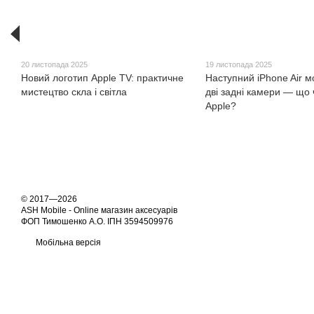
20 листопада 2025
19 листопада 2025
Новий логотип Apple TV: практичне
Наступний iPhone Air 
мистецтво скла і світла
дві задні камери — що 
Apple?
© 2017—2026
ASH Mobile - Online магазин аксесуарів
ФОП Тимошенко А.О. ІПН 3594509976
Мобільна версія