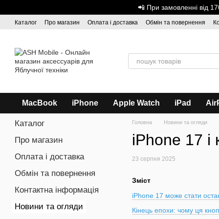
Перейти до основного контенту
📲 При замовленні від 
Каталог
Про магазин
Оплата і доставка
Обмін та повернення
К
Дисконтна програма
ASH - Оптова торгівля
MacBook
iPhone
Apple Watch
iPad
Air
Каталог
Головна
Новини та огляди
iPhone 17 і
Про магазин
Оплата і доставка
23 серпня 2025
Обмін та повернення
Зміст
Контактна інформація
iPhone 17 може стати оста
Новини та огляди
Кінець епохи: чому ця кно