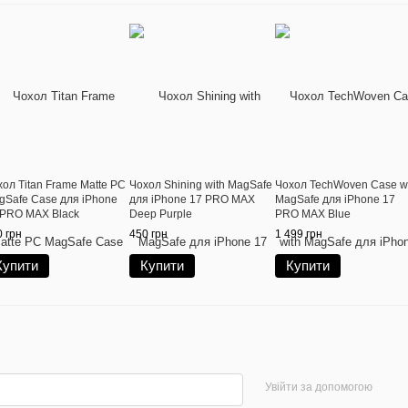
ол Titan Frame Matte PC
Чохол Shining with MagSafe
Чохол TechWoven Case w
gSafe Case для iPhone
для iPhone 17 PRO MAX
MagSafe для iPhone 17
 PRO MAX Black
Deep Purple
PRO MAX Blue
 грн
450 грн
1 499 грн
Купити
Купити
Купити
Увійти за допомогою