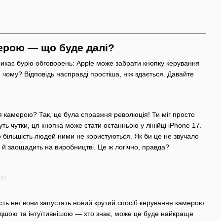
мерою — що буде далі?
кликає бурю обговорень: Apple може забрати кнопку керування
 чому? Відповідь насправді простіша, ніж здається. Давайте
ня камерою? Так, це була справжня революція! Ти міг просто
уть чутки, ця кнопка може стати останньою у лінійці iPhone 17.
 більшість людей ними не користуються. Як би це не звучало
е й заощадить на виробництві. Це ж логічно, правда?
ile
ість неї вони запустять новий крутий спосіб керування камерою
дшою та інтуїтивнішою — хто знає, може це буде найкраще