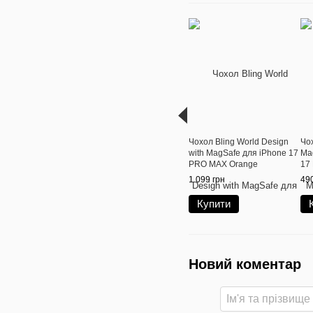
Чохол Bling World Design
Чох
with MagSafe для iPhone 17
Ma
PRO MAX Orange
17
1 099 грн
490
Купити
Новий коментар