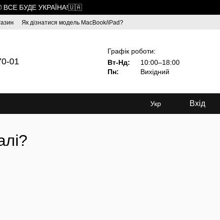
 ВСЕ БУДЕ УКРАЇНА!🇺🇦
газин
Як дізнатися модель MacBook/iPad?
Графік роботи:
70-01
Вт-Нд:
10:00–18:00
Пн:
Вихідний
Вхід
Укр
алі?