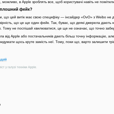
, можливо, в Apple зроблять все, щоб користувачі навіть не помітили 
 сплошний фейк?
ти, що цей витік має свою специфіку — інсайдер «OvO» з Weibo не д
овірність, що це ще один фейк. Так, буває, що деякі джерела дают
к. Тому не поспішай хвилюватися, це ще не означає, що точно забе
ла від Apple або постачальників дають більш точну інформацію, але
идумати щось круте замість неї. Тому, поки що, варто залишити трі
дрій
ст у галузі техніки Apple.
о