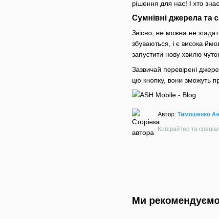
рішення для нас! І хто знає
Сумнівні джерела та
Звісно, не можна не згада
збуваються, і є висока йм
запустити нову хвилю чуто
Зазвичай перевірені джере
цю кнопку, вони зможуть пр
Автор:
Тимошенко Ан
Копірайтер та спеціалі
Ми рекомендуєм