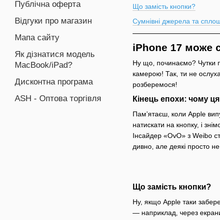
Публічна оферта
Що замість кнопки?
Відгуки про магазин
Сумнівні джерела та спло
Мапа сайту
iPhone 17 може 
Як дізнатися модель
Ну що, починаємо? Чутки п
MacBook/iPad?
камерою! Так, ти не ослуха
Дисконтна програма
розберемося!
ASH - Оптова торгівля
Кінець епохи: чому ц
Пам’ятаєш, коли Apple вип
натискати на кнопку, і зні
Інсайдер «OvO» з Weibo ст
дивно, але деякі просто не
Що замість кнопки?
Ну, якщо Apple таки забере
— наприклад, через екран